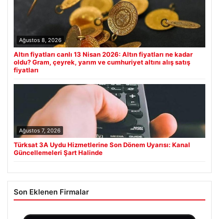
Ağustos 8, 2026
Altın fiyatları canlı 13 Nisan 2026: Altın fiyatları ne kadar
oldu? Gram, çeyrek, yarım ve cumhuriyet altını alış satış
fiyatları
Ağustos 7, 2026
Türksat 3A Uydu Hizmetlerine Son Dönem Uyarısı: Kanal
Güncellemeleri Şart Halinde
Son Eklenen Firmalar