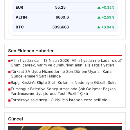
televizyon ve iletişim altyapısında önemli bir rol…
EUR
55.25
▲ +0.32%
ALTIN
6660.6
▲ +2.59%
BTC
3096668
▲ +0.04%
Son Eklenen Haberler
Altın fiyatları canlı 13 Nisan 2026: Altın fiyatları ne kadar oldu?
■
Gram, çeyrek, yarım ve cumhuriyet altını alış satış fiyatları
Türksat 3A Uydu Hizmetlerine Son Dönem Uyarısı: Kanal
■
Güncellemeleri Şart Halinde
Rapçi Keskin’e Klipte Silah Kullanımı Nedeniyle Gözaltı Şoku
■
Etimesgut Belediye Soruşturmasında Şok Gelişme: Başkan
■
Yardımcısının Uyuşturucu Testi Pozitif Çıktı
Torreira’ya saldırmıştı! O kişi için istenen ceza belli oldu
■
Güncel