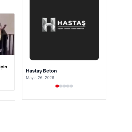
için
Prenses Night Club
Nisan 29, 2026