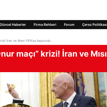
Güncel Haberler
Firma Rehberi
Forum
Çerez Politikas
izi! İran ve Mısır FIFA’ya başvurdu
ur maçı” krizi! İran ve Mısı