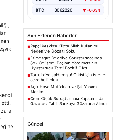
Etimesgut Belediyesi’nde
yürütülen kapsamlı soruşturma,
BTC
3062220
▼ -0.63%
yeni ve çarpıcı iddialarla gündeme
geldi. Belediye Başkan
Yardımcısı…
iği,
lar
Son Eklenen Haberler
inen
Rapçi Keskin’e Klipte Silah Kullanımı
■
teşvik
Nedeniyle Gözaltı Şoku
Etimesgut Belediye Soruşturmasında
■
Şok Gelişme: Başkan Yardımcısının
Uyuşturucu Testi Pozitif Çıktı
Torreira’ya saldırmıştı! O kişi için istenen
■
ceza belli oldu
Açık Hava Mutfakları ve Şık Yaşam
■
Alanları
 kendi
Cem Küçük Soruşturması Kapsamında
■
etti.
Gazeteci Tahir Sarıkaya Gözaltına Alındı
 zarar
a
Güncel
ceğine