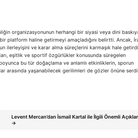
inliğin organizasyonunun herhangi bir siyasi veya dini baskıy
ir platform haline getirmeyi amaçladığını belirtti. Ancak, İ
nun ilerleyişini ve karar alma süreçlerini karmaşık hale getird
arı, eşitlik ve sportif özgürlükler konusunda süregelen
 boyunca bu tür doğaçlama ve anlamlı etkinliklerin, sporun
çlar arasında yaşanabilecek gerilimleri de gözler önüne serdi
Levent Mercan’dan İsmail Kartal ile İlgili Önemli Açıkla
→