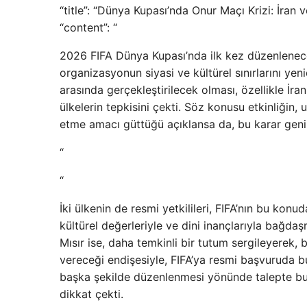
“title”: “Dünya Kupası’nda Onur Maçı Krizi: İran v
“content”: “
2026 FIFA Dünya Kupası’nda ilk kez düzenlenece
organizasyonun siyasi ve kültürel sınırlarını ye
arasında gerçekleştirilecek olması, özellikle İra
ülkelerin tepkisini çekti. Söz konusu etkinliğin, 
etme amacı güttüğü açıklansa da, bu karar geniş
“
“
İki ülkenin de resmi yetkilileri, FIFA’nın bu konud
kültürel değerleriyle ve dini inançlarıyla bağdaşm
Mısır ise, daha temkinli bir tutum sergileyerek,
vereceği endişesiyle, FIFA’ya resmi başvuruda b
başka şekilde düzenlenmesi yönünde talepte bulu
dikkat çekti.