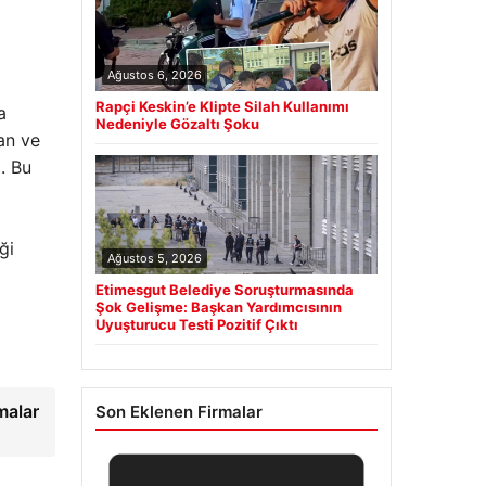
Ağustos 6, 2026
Rapçi Keskin’e Klipte Silah Kullanımı
a
Nedeniyle Gözaltı Şoku
ran ve
i. Bu
ği
Ağustos 5, 2026
Etimesgut Belediye Soruşturmasında
Şok Gelişme: Başkan Yardımcısının
Uyuşturucu Testi Pozitif Çıktı
malar
Son Eklenen Firmalar