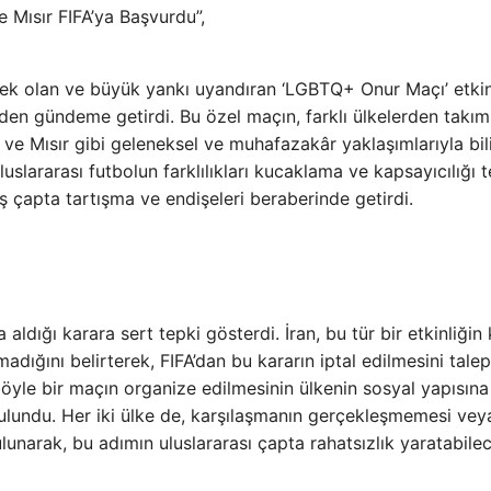
e Mısır FIFA’ya Başvurdu”,
k olan ve büyük yankı uyandıran ‘LGBTQ+ Onur Maçı’ etkinl
niden gündeme getirdi. Bu özel maçın, farklı ülkelerden takım
n ve Mısır gibi geleneksel ve muhafazakâr yaklaşımlarıyla bil
uluslararası futbolun farklılıkları kucaklama ve kapsayıcılığı 
 çapta tartışma ve endişeleri beraberinde getirdi.
a aldığı karara sert tepki gösterdi. İran, bu tür bir etkinliğin
adığını belirterek, FIFA’dan bu kararın iptal edilmesini talep 
 böyle bir maçın organize edilmesinin ülkenin sosyal yapısına
ulundu. Her iki ülke de, karşılaşmanın gerçekleşmemesi vey
narak, bu adımın uluslararası çapta rahatsızlık yaratabile