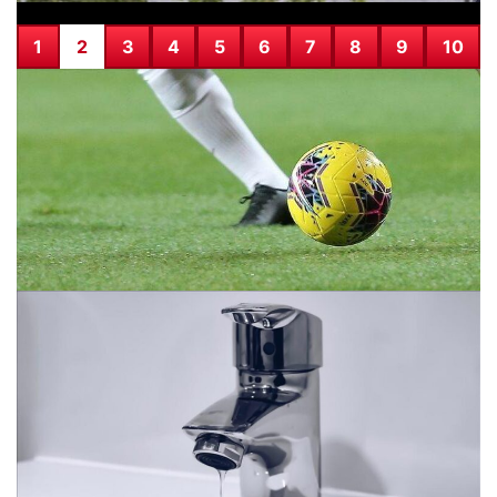
1
2
3
4
5
6
7
8
9
10
Bugün hangi maçlar var? 28 Temmuz Salı 2026 günün
maç programı, saatleri ve kanalları
29.07.2026 07:59