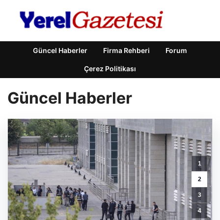
Güncel Haberler
Firma Rehberi
Forum
Çerez Politikası
Güncel Haberler
Etimesgut
Belediye
1
Soruşturmasında
Şok
2
Gelişme:
3
Başkan
Yardımcısının
4