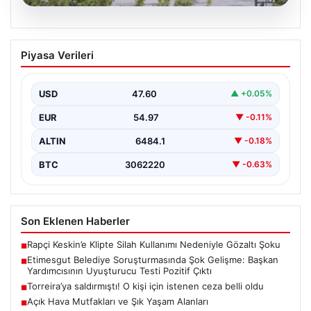
05.08.2026
Etimesgut Belediye Soruşturmasında
Piyasa Verileri
Şok Gelişme: Başkan Yardımcısının
Uyuşturucu Testi Pozitif Çıktı
USD
47.60
▲ +0.05%
Etimesgut Belediyesi’nde yürütülen kapsamlı
soruşturma, yeni ve çarpıcı iddialarla gündeme geldi.
EUR
54.97
▼ -0.11%
Belediye Başkan Yardımcısı…
ALTIN
6484.1
▼ -0.18%
BTC
3062220
▼ -0.63%
Son Eklenen Haberler
Rapçi Keskin’e Klipte Silah Kullanımı Nedeniyle Gözaltı Şoku
■
Etimesgut Belediye Soruşturmasında Şok Gelişme: Başkan
■
Yardımcısının Uyuşturucu Testi Pozitif Çıktı
Torreira’ya saldırmıştı! O kişi için istenen ceza belli oldu
■
Açık Hava Mutfakları ve Şık Yaşam Alanları
■