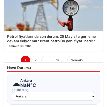
Petrol fiyatlarında son durum: 25 Mayıs’ta gerileme
devam ediyor mu? Brent petrolün yeni fiyatı nedir?
Temmuz 30, 2026
Yazı
1
2
…
365
Sonraki
sayfalaması
Hava Durumu
☁
Ankara
NaN°C
ŞEHIR SEÇ