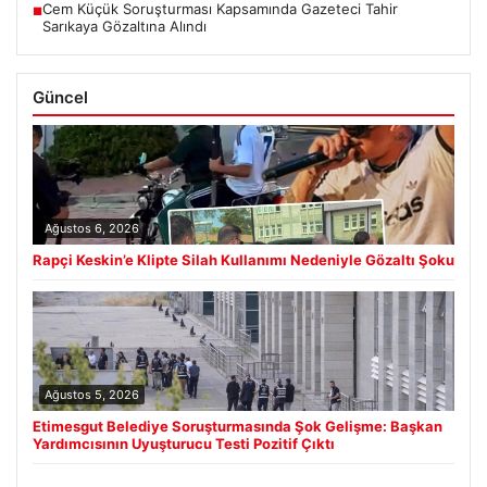
Cem Küçük Soruşturması Kapsamında Gazeteci Tahir
■
Sarıkaya Gözaltına Alındı
Güncel
Ağustos 6, 2026
Rapçi Keskin’e Klipte Silah Kullanımı Nedeniyle Gözaltı Şoku
Ağustos 5, 2026
Etimesgut Belediye Soruşturmasında Şok Gelişme: Başkan
Yardımcısının Uyuşturucu Testi Pozitif Çıktı