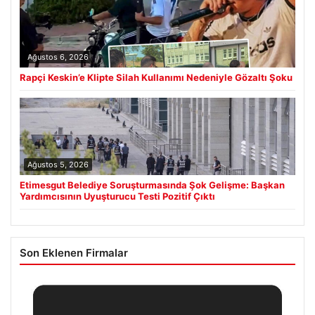
Ağustos 6, 2026
Rapçi Keskin’e Klipte Silah Kullanımı Nedeniyle Gözaltı Şoku
Ağustos 5, 2026
Etimesgut Belediye Soruşturmasında Şok Gelişme: Başkan
Yardımcısının Uyuşturucu Testi Pozitif Çıktı
Son Eklenen Firmalar