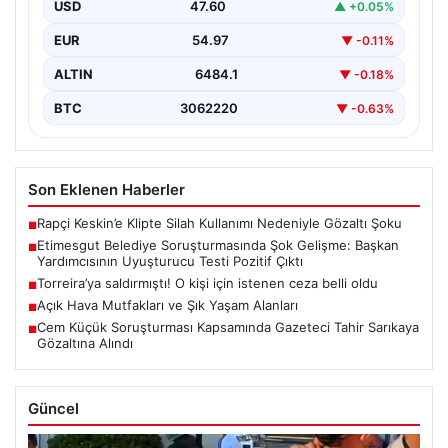
USD
47.60
▲ +0.05%
Etimesgut Belediyesi’nde yürütülen kapsamlı
soruşturma, yeni ve çarpıcı iddialarla gündeme geldi.
EUR
54.97
▼ -0.11%
Belediye Başkan Yardımcısı…
ALTIN
6484.1
▼ -0.18%
BTC
3062220
▼ -0.63%
Son Eklenen Haberler
Rapçi Keskin’e Klipte Silah Kullanımı Nedeniyle Gözaltı Şoku
■
Etimesgut Belediye Soruşturmasında Şok Gelişme: Başkan
■
Yardımcısının Uyuşturucu Testi Pozitif Çıktı
Torreira’ya saldırmıştı! O kişi için istenen ceza belli oldu
■
Açık Hava Mutfakları ve Şık Yaşam Alanları
■
Cem Küçük Soruşturması Kapsamında Gazeteci Tahir Sarıkaya
■
Gözaltına Alındı
Güncel