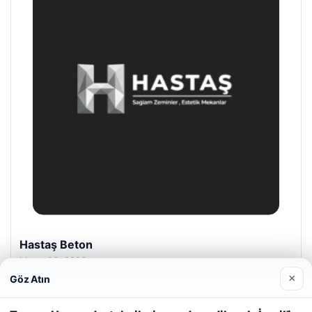
Prenses Night Club
Nisan 29, 2026
×
Göz Atın
Web sitemizi nasıl kullandığınızı daha iyi anlayabilmek,
deneyiminizi kişiselleştirmek ve geliştirmek amacıyla çerezler