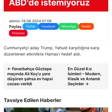
ABD'de istemiyoruz
admin
•
19.08.2024 07:09
Paylaş:
Twitter
Facebook
WhatsApp
Reddit
Pinterest
Cumhuriyetçi aday Trump, Yahudi karşıtlığına karşı
düzenlenen etkinlikte Hamas'ı hedef aldı.
← Fenerbahçe Göztepe
En Güzel Kız
maçında Ali Koç'u yere
İsimleri – Modern,
düşüren şahsa ev hapsi
Klasik ve Anlamlı
cezası verildi
Seçimler →
Tavsiye Edilen Haberler