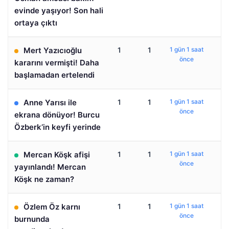
evinde yaşıyor! Son hali
ortaya çıktı
Mert Yazıcıoğlu
1
1
1 gün 1 saat
önce
kararını vermişti! Daha
başlamadan ertelendi
Anne Yarısı ile
1
1
1 gün 1 saat
önce
ekrana dönüyor! Burcu
Özberk’in keyfi yerinde
Mercan Köşk afişi
1
1
1 gün 1 saat
önce
yayınlandı! Mercan
Köşk ne zaman?
Özlem Öz karnı
1
1
1 gün 1 saat
önce
burnunda