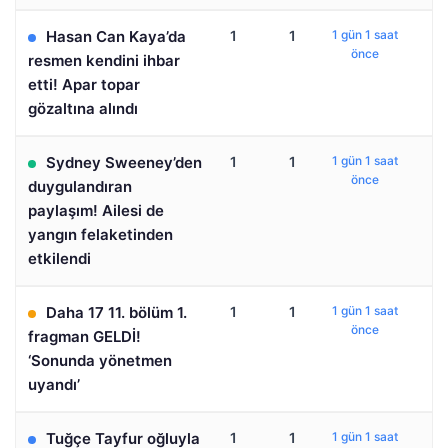
Hasan Can Kaya’da
1
1
1 gün 1 saat
önce
resmen kendini ihbar
etti! Apar topar
gözaltına alındı
Sydney Sweeney’den
1
1
1 gün 1 saat
önce
duygulandıran
paylaşım! Ailesi de
yangın felaketinden
etkilendi
Daha 17 11. bölüm 1.
1
1
1 gün 1 saat
önce
fragman GELDİ!
‘Sonunda yönetmen
uyandı’
Tuğçe Tayfur oğluyla
1
1
1 gün 1 saat