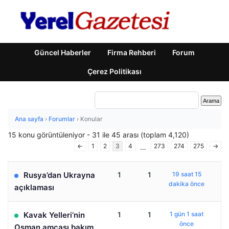
Güncel Haberler
Firma Rehberi
Forum
Çerez Politikası
Ana sayfa
›
Forumlar
›
Konular
15 konu görüntüleniyor - 31 ile 45 arası (toplam 4,120)
←
1
2
3
4
273
274
275
→
…
Rusya’dan Ukrayna
1
1
19 saat 15
dakika önce
açıklaması
Kavak Yelleri’nin
1
1
1 gün 1 saat
önce
Osman amcası bakım