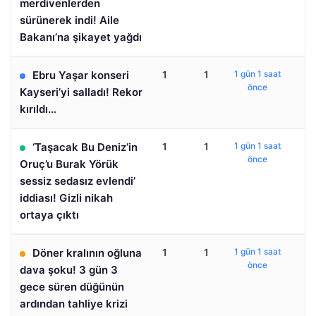
merdivenlerden
sürünerek indi! Aile
Bakanı’na şikayet yağdı
Ebru Yaşar konseri
1
1
1 gün 1 saat
önce
Kayseri’yi salladı! Rekor
kırıldı…
‘Taşacak Bu Deniz’in
1
1
1 gün 1 saat
önce
Oruç’u Burak Yörük
sessiz sedasız evlendi’
iddiası! Gizli nikah
ortaya çıktı
Döner kralının oğluna
1
1
1 gün 1 saat
önce
dava şoku! 3 gün 3
gece süren düğünün
ardından tahliye krizi