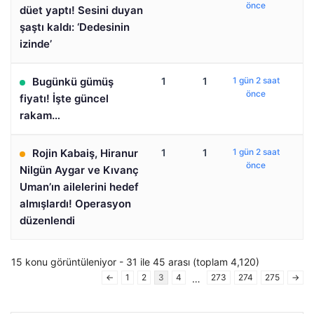
önce
düet yaptı! Sesini duyan
şaştı kaldı: ‘Dedesinin
izinde’
Bugünkü gümüş
1
1
1 gün 2 saat
önce
fiyatı! İşte güncel
rakam…
Rojin Kabaiş, Hiranur
1
1
1 gün 2 saat
önce
Nilgün Aygar ve Kıvanç
Uman’ın ailelerini hedef
almışlardı! Operasyon
düzenlendi
15 konu görüntüleniyor - 31 ile 45 arası (toplam 4,120)
←
1
2
3
4
273
274
275
→
…