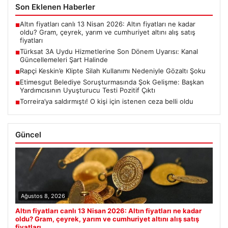
Son Eklenen Haberler
Altın fiyatları canlı 13 Nisan 2026: Altın fiyatları ne kadar
■
oldu? Gram, çeyrek, yarım ve cumhuriyet altını alış satış
fiyatları
Türksat 3A Uydu Hizmetlerine Son Dönem Uyarısı: Kanal
■
Güncellemeleri Şart Halinde
Rapçi Keskin’e Klipte Silah Kullanımı Nedeniyle Gözaltı Şoku
■
Etimesgut Belediye Soruşturmasında Şok Gelişme: Başkan
■
Yardımcısının Uyuşturucu Testi Pozitif Çıktı
Torreira’ya saldırmıştı! O kişi için istenen ceza belli oldu
■
Güncel
Ağustos 8, 2026
Altın fiyatları canlı 13 Nisan 2026: Altın fiyatları ne kadar
oldu? Gram, çeyrek, yarım ve cumhuriyet altını alış satış
fiyatları