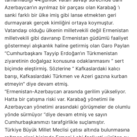
Azerbaycan’ın ayrılmaz bir parçası olan Karabağ ‘ı
sanki farklı bir ülke imiş gibi lanse etmekten geri
durmayarak gerçek kimliğini ortaya koymuştur.
Vatandaşı olduğu ülkenin milletvekili değil Ermenistan
milletvekili gibi davranıp Ermenistan güdümlü faaliyet
göstermeyi alışkanlık haline getirmiş olan Garo Paylan
“Cumhurbaşkanı Tayyip Erdoğan’ın Türkmenistan
ziyaretinin doğalgaz konusuna odaklanmasını ” sert
biçimde eleştirmiş. Sözlerine “ Kafkaslardaki kalıcı
barışı, Kafkaslardaki Türkmen ve Azeri gazına kurban
etmeyin" diye devam etmiş.
“Ermenistan-Azerbaycan arasında gerilim yükseliyor.
Hatta bir çatışma riski var. Karabağ yönetimi ile
Azerbaycan yönetimi arasındaki görüşmeler de olumlu
yönde sürmüyor “diye devam etmiş ve sayın
Cumhurbaşkanımızı tarafgirlikle suçlamıştır.
Türkiye Büyük Millet Meclisi çatısı altında bulunmasına