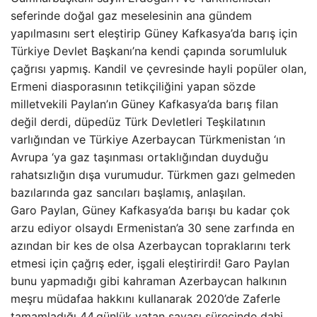
seferinde doğal gaz meselesinin ana gündem
yapılmasını sert eleştirip Güney Kafkasya’da barış için
Türkiye Devlet Başkanı’na kendi çapında sorumluluk
çağrısı yapmış. Kandil ve çevresinde hayli popüler olan,
Ermeni diasporasının tetikçiliğini yapan sözde
milletvekili Paylan’ın Güney Kafkasya’da barış filan
değil derdi, düpedüz Türk Devletleri Teşkilatının
varlığından ve Türkiye Azerbaycan Türkmenistan ‘ın
Avrupa ‘ya gaz taşınması ortaklığından duyduğu
rahatsızlığın dışa vurumudur. Türkmen gazı gelmeden
bazılarında gaz sancıları başlamış, anlaşılan.
Garo Paylan, Güney Kafkasya’da barışı bu kadar çok
arzu ediyor olsaydı Ermenistan’a 30 sene zarfında en
azından bir kes de olsa Azerbaycan topraklarını terk
etmesi için çağrış eder, işgali eleştirirdi! Garo Paylan
bunu yapmadığı gibi kahraman Azerbaycan halkının
meşru müdafaa hakkını kullanarak 2020’de Zaferle
tamamladığı 44.günlük vatan savaşı sürecinde dahi