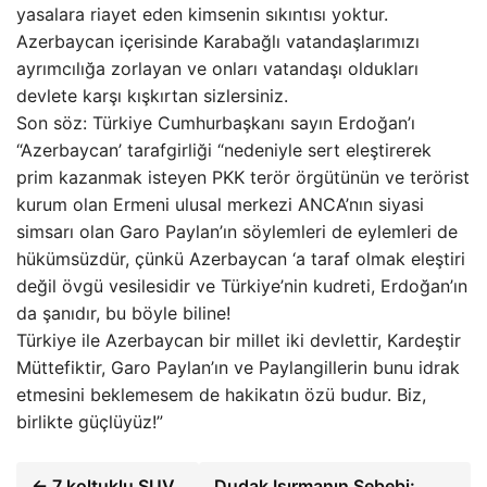
yasalara riayet eden kimsenin sıkıntısı yoktur.
Azerbaycan içerisinde Karabağlı vatandaşlarımızı
ayrımcılığa zorlayan ve onları vatandaşı oldukları
devlete karşı kışkırtan sizlersiniz.
Son söz: Türkiye Cumhurbaşkanı sayın Erdoğan’ı
“Azerbaycan’ tarafgirliği “nedeniyle sert eleştirerek
prim kazanmak isteyen PKK terör örgütünün ve terörist
kurum olan Ermeni ulusal merkezi ANCA’nın siyasi
simsarı olan Garo Paylan’ın söylemleri de eylemleri de
hükümsüzdür, çünkü Azerbaycan ‘a taraf olmak eleştiri
değil övgü vesilesidir ve Türkiye’nin kudreti, Erdoğan’ın
da şanıdır, bu böyle biline!
Türkiye ile Azerbaycan bir millet iki devlettir, Kardeştir
Müttefiktir, Garo Paylan’ın ve Paylangillerin bunu idrak
etmesini beklemesem de hakikatın özü budur. Biz,
birlikte güçlüyüz!”
← 7 koltuklu SUV
Dudak Isırmanın Sebebi: