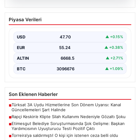
06.08.2026
Rapçi Keskin’e Klipte Silah Kullanımı
Piyasa Verileri
Nedeniyle Gözaltı Şoku
Sosyal medyada geniş çapta tanınan rapçi Yüşa Keskin,
gerçekleştirdiği klip çekimi sırasında silah kullanımı…
USD
47.70
▲ +0.15%
EUR
55.24
▲ +0.38%
ALTIN
6668.5
▲ +2.71%
BTC
3096676
▲ +1.09%
Son Eklenen Haberler
Türksat 3A Uydu Hizmetlerine Son Dönem Uyarısı: Kanal
■
Güncellemeleri Şart Halinde
Rapçi Keskin’e Klipte Silah Kullanımı Nedeniyle Gözaltı Şoku
■
Etimesgut Belediye Soruşturmasında Şok Gelişme: Başkan
■
Yardımcısının Uyuşturucu Testi Pozitif Çıktı
Torreira’ya saldırmıştı! O kişi için istenen ceza belli oldu
■