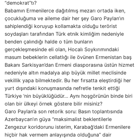
“demokrat”tı?
Babamın Ermenilerce dağıtılmış mezarı ortada iken,
çocukluğuma ve aileme dair her şey Garo Paylan’ın
sahiplendiği koruyup kollamakta olduğu terörist
soydaşları tarafından Türk etnik kimliğim nedeniyle
benden çalındığı halde o tüm bunların
gerçekleşmesinde eli olan, Hocalı Soykırımındaki
masum bebeklerin cellatlığı ile övünen Ermenistan baş
Bakanı Sarkisyan’dan Ermeni diasporasına üstün hizmet
nedeniyle altın madalya alıp büyük millet meclisinde
vekillik yapa bilmektedir. Bu her fırsatta eleştirdiği her
yurt dışındaki konuşmasında nefretle tenkit ettiği
Türkiye ‘nin büyüklüğüdür… Aynı hoşgörünün binde biri
olan bir ülkeyi örnek göstere bilir misiniz?
Garo Paylan’a son retorik soru: Basın toplantısında
Azerbaycan’ın güya “maksimalist beklentilerle
Zengezur koridorunu isterim, Karabağ’daki Ermenilere
hiçbir hak vermem anlayışında olduğuna” dair