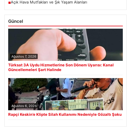
Açık Hava Mutfakları ve Şık Yaşam Alanları
■
Güncel
Ağustos 7, 2026
Türksat 3A Uydu Hizmetlerine Son Dönem Uyarısı: Kanal
Güncellemeleri Şart Halinde
Ağustos 6, 2026
Rapçi Keskin’e Klipte Silah Kullanımı Nedeniyle Gözaltı Şoku