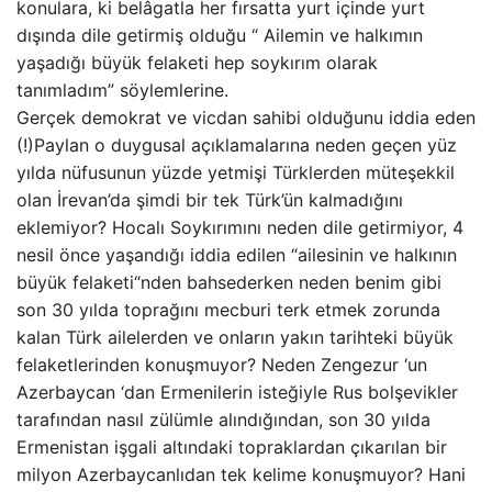
konulara, ki belâgatla her fırsatta yurt içinde yurt
dışında dile getirmiş olduğu “ Ailemin ve halkımın
yaşadığı büyük felaketi hep soykırım olarak
tanımladım” söylemlerine.
Gerçek demokrat ve vicdan sahibi olduğunu iddia eden
(!)Paylan o duygusal açıklamalarına neden geçen yüz
yılda nüfusunun yüzde yetmişi Türklerden müteşekkil
olan İrevan’da şimdi bir tek Türk’ün kalmadığını
eklemiyor? Hocalı Soykırımını neden dile getirmiyor, 4
nesil önce yaşandığı iddia edilen “ailesinin ve halkının
büyük felaketi“nden bahsederken neden benim gibi
son 30 yılda toprağını mecburi terk etmek zorunda
kalan Türk ailelerden ve onların yakın tarihteki büyük
felaketlerinden konuşmuyor? Neden Zengezur ‘un
Azerbaycan ‘dan Ermenilerin isteğiyle Rus bolşevikler
tarafından nasıl zülümle alındığından, son 30 yılda
Ermenistan işgali altındaki topraklardan çıkarılan bir
milyon Azerbaycanlıdan tek kelime konuşmuyor? Hani