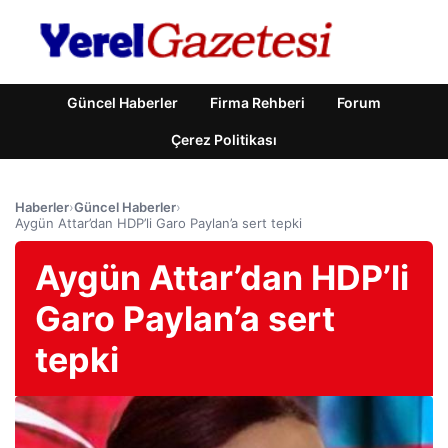
Güncel Haberler
Firma Rehberi
Forum
Çerez Politikası
Haberler
›
Güncel Haberler
›
Aygün Attar’dan HDP’li Garo Paylan’a sert tepki
Aygün Attar’dan HDP’li
Garo Paylan’a sert
tepki