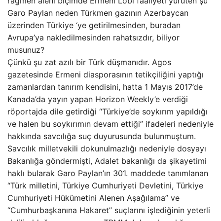
rağmen aleni biçimde Ermeni Lobi faaliyeti yürüten şu
Garo Paylan neden Türkmen gazının Azerbaycan
üzerinden Türkiye ‘ye getirilmesinden, buradan
Avrupa’ya nakledilmesinden rahatsızdır, biliyor
musunuz?
Çünkü şu zat azılı bir Türk düşmanıdır. Agos
gazetesinde Ermeni diasporasının tetikçiliğini yaptığı
zamanlardan tanırım kendisini, hatta 1 Mayıs 2017’de
Kanada’da yayın yapan Horizon Weekly’e verdiği
röportajda dile getirdiği “Türkiye’de soykırım yapıldığı
ve halen bu soykırımın devam ettiği” ifadeleri nedeniyle
hakkında savcılığa suç duyurusunda bulunmuştum.
Savcılık milletvekili dokunulmazlığı nedeniyle dosyayı
Bakanlığa göndermişti, Adalet bakanlığı da şikayetimi
haklı bularak Garo Paylan’ın 301. maddede tanımlanan
“Türk milletini, Türkiye Cumhuriyeti Devletini, Türkiye
Cumhuriyeti Hükümetini Alenen Aşağılama” ve
“Cumhurbaşkanına Hakaret” suçlarını işlediğinin yeterli