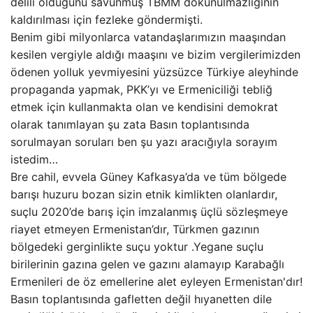
delili olduğunu savunmuş TBMM dokunulmazlığının
kaldırılması için fezleke göndermişti.
Benim gibi milyonlarca vatandaşlarımızın maaşından
kesilen vergiyle aldığı maaşını ve bizim vergilerimizden
ödenen yolluk yevmiyesini yüzsüzce Türkiye aleyhinde
propaganda yapmak, PKK’yı ve Ermeniciliği tebliğ
etmek için kullanmakta olan ve kendisini demokrat
olarak tanımlayan şu zata Basın toplantısında
sorulmayan soruları ben şu yazı aracığıyla sorayım
istedim…
Bre cahil, evvela Güney Kafkasya’da ve tüm bölgede
barışı huzuru bozan sizin etnik kimlikten olanlardır,
suçlu 2020’de barış için imzalanmış üçlü sözleşmeye
riayet etmeyen Ermenistan’dır, Türkmen gazının
bölgedeki gerginlikte suçu yoktur .Yegane suçlu
birilerinin gazına gelen ve gazını alamayıp Karabağlı
Ermenileri de öz emellerine alet eyleyen Ermenistan'dır!
Basın toplantısında gafletten değil hıyanetten dile