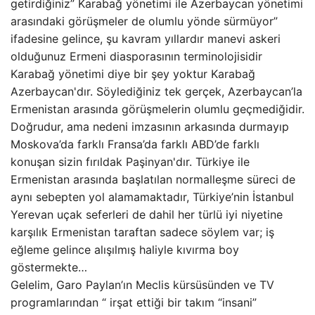
getirdiğiniz” Karabağ yönetimi ile Azerbaycan yönetimi
arasındaki görüşmeler de olumlu yönde sürmüyor”
ifadesine gelince, şu kavram yıllardır manevi askeri
olduğunuz Ermeni diasporasının terminolojisidir
Karabağ yönetimi diye bir şey yoktur Karabağ
Azerbaycan'dır. Söylediğiniz tek gerçek, Azerbaycan’la
Ermenistan arasında görüşmelerin olumlu geçmediğidir.
Doğrudur, ama nedeni imzasının arkasında durmayıp
Moskova’da farklı Fransa’da farklı ABD’de farklı
konuşan sizin fırıldak Paşinyan'dır. Türkiye ile
Ermenistan arasında başlatılan normalleşme süreci de
aynı sebepten yol alamamaktadır, Türkiye’nin İstanbul
Yerevan uçak seferleri de dahil her türlü iyi niyetine
karşılık Ermenistan taraftan sadece söylem var; iş
eğleme gelince alışılmış haliyle kıvırma boy
göstermekte…
Gelelim, Garo Paylan’ın Meclis kürsüsünden ve TV
programlarından “ irşat ettiği bir takım “insani”