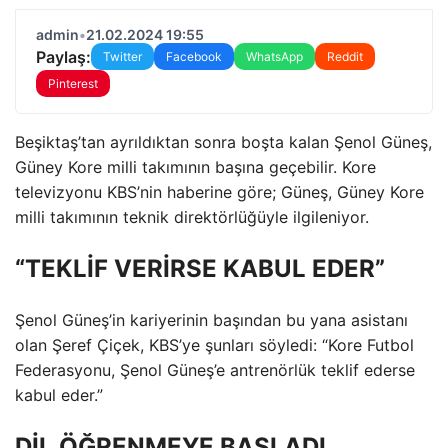
admin
•
21.02.2024 19:55
Paylaş:
Twitter
Facebook
WhatsApp
Reddit
Pinterest
Beşiktaş’tan ayrıldıktan sonra boşta kalan Şenol Güneş,
Güney Kore milli takımının başına geçebilir. Kore
televizyonu KBS’nin haberine göre; Güneş, Güney Kore
milli takımının teknik direktörlüğüyle ilgileniyor.
“TEKLİF VERİRSE KABUL EDER”
Şenol Güneş’in kariyerinin başından bu yana asistanı
olan Şeref Çiçek, KBS’ye şunları söyledi: “Kore Futbol
Federasyonu, Şenol Güneş’e antrenörlük teklif ederse
kabul eder.”
DİL ÖĞRENMEYE BAŞLADI