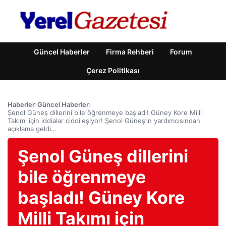
Güncel Haberler
Firma Rehberi
Forum
Çerez Politikası
Haberler
›
Güncel Haberler
›
Şenol Güneş dillerini bile öğrenmeye başladı! Güney Kore Milli
Takımı için iddialar ciddileşiyor! Şenol Güneş’in yardımcısından
açıklama geldi…
Şenol Güneş dillerini
bile öğrenmeye
başladı! Güney Kore
Milli Takımı için