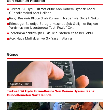
Son Eklenen Haberler
Türksat 3A Uydu Hizmetlerine Son Dönem Uyarısı: Kanal
■
Güncellemeleri Şart Halinde
Rapçi Keskin’e Klipte Silah Kullanımı Nedeniyle Gözaltı Şoku
■
Etimesgut Belediye Soruşturmasında Şok Gelişme: Başkan
■
Yardımcısının Uyuşturucu Testi Pozitif Çıktı
Torreira’ya saldırmıştı! O kişi için istenen ceza belli oldu
■
Açık Hava Mutfakları ve Şık Yaşam Alanları
■
Güncel
Ağustos 7, 2026
Türksat 3A Uydu Hizmetlerine Son Dönem Uyarısı: Kanal
Güncellemeleri Şart Halinde