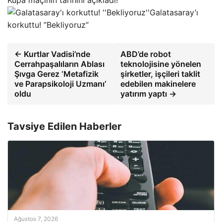
Galatasaray’ı
korkuttu! ”Bekliyoruz”
← Kurtlar Vadisi’nde
ABD’de robot
Cerrahpaşalıların Ablası
teknolojisine yönelen
Şıvga Gerez ‘Metafizik
şirketler, işçileri taklit
ve Parapsikoloji Uzmanı’
edebilen makinelere
oldu
yatırım yaptı →
Tavsiye Edilen Haberler
Ağustos 7, 2026