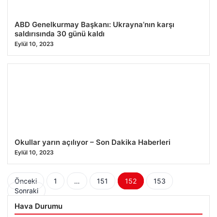
ABD Genelkurmay Başkanı: Ukrayna’nın karşı
saldırısında 30 günü kaldı
Eylül 10, 2023
Okullar yarın açılıyor – Son Dakika Haberleri
Eylül 10, 2023
Yazı
Önceki
1
…
151
152
153
Sonraki
sayfalaması
Hava Durumu