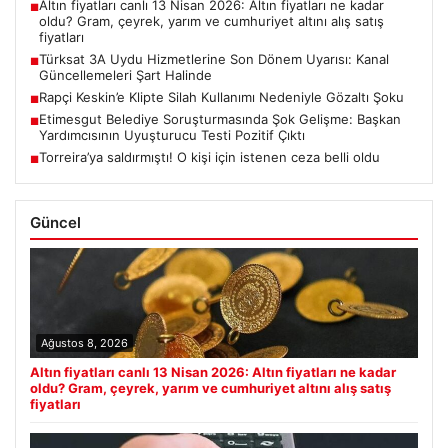
Altın fiyatları canlı 13 Nisan 2026: Altın fiyatları ne kadar
■
oldu? Gram, çeyrek, yarım ve cumhuriyet altını alış satış
fiyatları
Türksat 3A Uydu Hizmetlerine Son Dönem Uyarısı: Kanal
■
Güncellemeleri Şart Halinde
Rapçi Keskin’e Klipte Silah Kullanımı Nedeniyle Gözaltı Şoku
■
Etimesgut Belediye Soruşturmasında Şok Gelişme: Başkan
■
Yardımcısının Uyuşturucu Testi Pozitif Çıktı
Torreira’ya saldırmıştı! O kişi için istenen ceza belli oldu
■
Güncel
Ağustos 8, 2026
Altın fiyatları canlı 13 Nisan 2026: Altın fiyatları ne kadar
oldu? Gram, çeyrek, yarım ve cumhuriyet altını alış satış
fiyatları