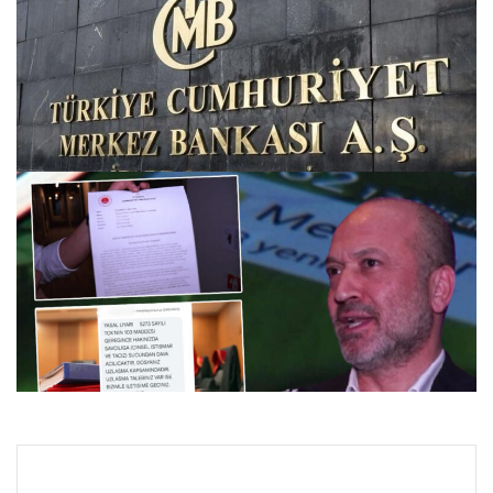
Merkez Bankası faiz kararı ne zaman? Ekonomistlerin
nisan ayı faiz beklentisi detayları
27.07.2026 09:59
Onlarca kişi para gönderdi, avukatın telefonu dört yıldır
susmuyor