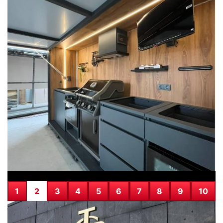
07.08.2026
Türksat 3A Uydu Hizmetlerine Son Dönem
Uyarısı: Kanal Güncellemeleri Şart Halinde
1
2
3
4
5
6
7
8
9
10