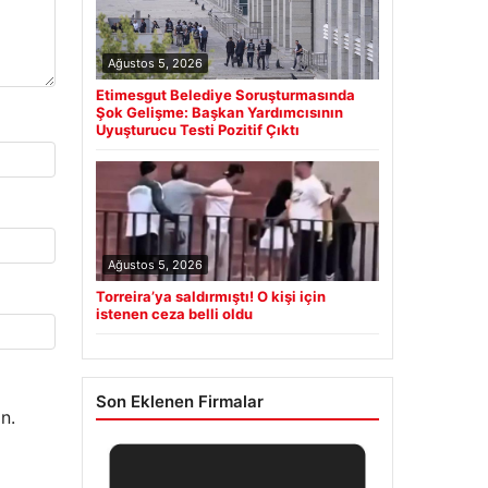
Ağustos 5, 2026
Etimesgut Belediye Soruşturmasında
Şok Gelişme: Başkan Yardımcısının
Uyuşturucu Testi Pozitif Çıktı
Ağustos 5, 2026
Torreira’ya saldırmıştı! O kişi için
istenen ceza belli oldu
Son Eklenen Firmalar
n.