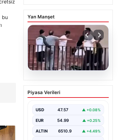
cretsiz
Yan Manşet
z bu
ı
05.08.2026
Torreira’ya saldırmıştı! O
Piyasa Verileri
kişi için istenen ceza
belli oldu
USD
47.57
▲ +0.08%
EUR
54.99
▲ +0.25%
ALTIN
6510.9
▲ +4.49%