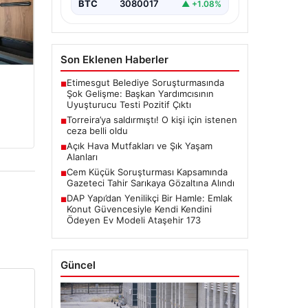
BTC
3080017
▲ +1.08%
Son Eklenen Haberler
Etimesgut Belediye Soruşturmasında
■
Şok Gelişme: Başkan Yardımcısının
Uyuşturucu Testi Pozitif Çıktı
Torreira’ya saldırmıştı! O kişi için istenen
■
ceza belli oldu
Açık Hava Mutfakları ve Şık Yaşam
■
Alanları
Cem Küçük Soruşturması Kapsamında
■
Gazeteci Tahir Sarıkaya Gözaltına Alındı
DAP Yapı’dan Yenilikçi Bir Hamle: Emlak
■
Konut Güvencesiyle Kendi Kendini
Ödeyen Ev Modeli Ataşehir 173
Güncel