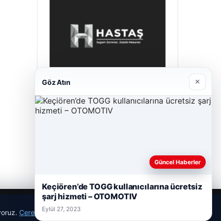
×
Göz Atın
Prenses Night Club
Nisan 29, 2026
Güncel Haberler
Keçiören’de TOGG kullanıcılarına ücretsiz
şarj hizmeti – OTOMOTIV
Eylül 27, 2023
ıyoruz.
Çerez Politikamız
Reddet
Kabul Et