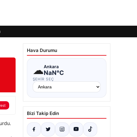
ı
Hava Durumu
☁
Ankara
NaN°C
ŞEHIR SEÇ
rest
Bizi Takip Edin
urdu.