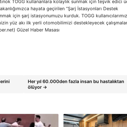
ltınok TOGG kullananlara kolaylık sunmak için teşvik edici ü
“Bakanlığımızca hayata geçirilen “Şarj İstasyonları Destek
unmak için şarj istasyonumuzu kurduk. TOGG kullanıcılarımı
zin yüz akı ilk yerli otomobilimizi destekleyecek çalışmalar
aber.net) Güzel Haber Masası
erini
Her yıl 60.000den fazla insan bu hastalıktan
ölüyor →