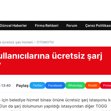
Güncel Haberler
Firma Rehberi
Forum
Çerez Politikas
na ücretsiz şarj hizmeti – OTOMOTIV
lanıcılarına ücretsiz şarj
V
Paylaş:
 13:40
Twitter
Facebook
WhatsApp
Reddit
Pinte
 için belediye hizmet binası önüne ücretsiz şarj istasyonu k
GG’un da şarj dolumunun yapıldığı istasyondan diğer TOGG