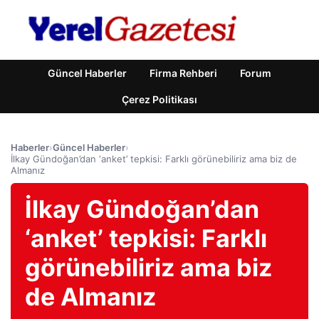
Güncel Haberler
Firma Rehberi
Forum
Çerez Politikası
Haberler
›
Güncel Haberler
›
İlkay Gündoğan’dan ‘anket’ tepkisi: Farklı görünebiliriz ama biz de
Almanız
İlkay Gündoğan’dan
‘anket’ tepkisi: Farklı
görünebiliriz ama biz
de Almanız