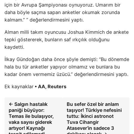
için bir Avrupa Şampiyonası oynuyoruz. Umarım bir
daha böyle saçma sapan anketler okumak zorunda
kalmam.” ” değerlendirmesini yaptı.
Alman milli takım oyuncusu Joshua Kimmich de ankete
tepki göstererek, bunların saf ırkçılık olduğunu
kaydetti.
İlkay Gündoğan daha önce şöyle demişti: “Bu dönemde
hala bu tür anketler yapıyor olmamız ve bunlara bu
kadar önem vermemiz üzücü.” değerlendirmesini yaptı.
Ek kaynaklar
• AA, Reuters
← Salgın hastalık
Bu sefer özel bir anlam
paniği büyüyor:
taşıyor! Türkiye nefesini
Temas ile bulaşıyor,
tuttu: İkinci astronot
vaka sayısı giderek
Tuva Cihangir
artıyor! Kaynağı
Atasever’in sadece 3
tespit edilemedi
dakikası olacak →