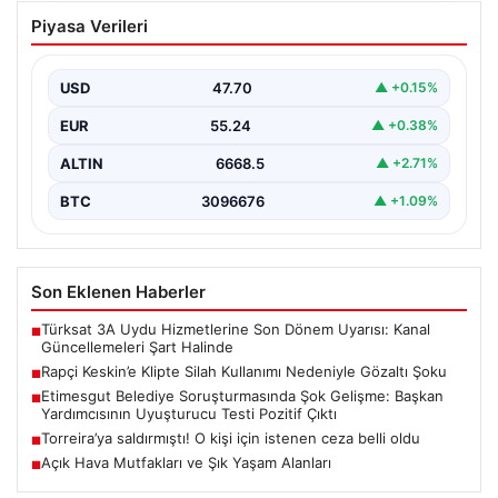
Rapçi Keskin’e Klipte Silah Kullanımı
Piyasa Verileri
Nedeniyle Gözaltı Şoku
Sosyal medyada geniş çapta tanınan rapçi Yüşa Keskin,
gerçekleştirdiği klip çekimi sırasında silah kullanımı…
USD
47.70
▲ +0.15%
EUR
55.24
▲ +0.38%
ALTIN
6668.5
▲ +2.71%
BTC
3096676
▲ +1.09%
Son Eklenen Haberler
Türksat 3A Uydu Hizmetlerine Son Dönem Uyarısı: Kanal
■
Güncellemeleri Şart Halinde
Rapçi Keskin’e Klipte Silah Kullanımı Nedeniyle Gözaltı Şoku
■
Etimesgut Belediye Soruşturmasında Şok Gelişme: Başkan
■
Yardımcısının Uyuşturucu Testi Pozitif Çıktı
Torreira’ya saldırmıştı! O kişi için istenen ceza belli oldu
■
Açık Hava Mutfakları ve Şık Yaşam Alanları
■