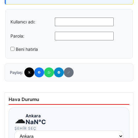
Kullanıcı adı:
Parola:
Beni hatırla
Paylaş:
Hava Durumu
☁
Ankara
NaN°C
ŞEHIR SEÇ