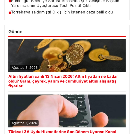
Etimesgut Belediye Soruşturmasında Şok Gelişme: Başkan
■
Yardımcısının Uyuşturucu Testi Pozitif Çıktı
Torreira’ya saldırmıştı! O kişi için istenen ceza belli oldu
■
Güncel
Ağustos 8, 2026
Altın fiyatları canlı 13 Nisan 2026: Altın fiyatları ne kadar
oldu? Gram, çeyrek, yarım ve cumhuriyet altını alış satış
fiyatları
Ağustos 7, 2026
Türksat 3A Uydu Hizmetlerine Son Dönem Uyarısı: Kanal