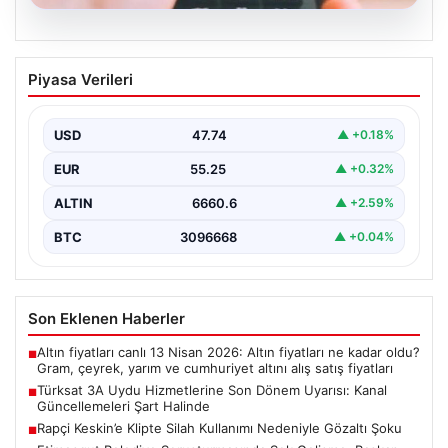
07.08.2026
Türksat 3A Uydu Hizmetlerine Son
Piyasa Verileri
Dönem Uyarısı: Kanal Güncellemeleri
Şart Halinde
USD
47.74
▲ +0.18%
Türksat 3A uydusu, uzun yıllar boyunca Türkiye'nin
televizyon ve iletişim altyapısında önemli bir rol…
EUR
55.25
▲ +0.32%
ALTIN
6660.6
▲ +2.59%
BTC
3096668
▲ +0.04%
Son Eklenen Haberler
Altın fiyatları canlı 13 Nisan 2026: Altın fiyatları ne kadar oldu?
■
Gram, çeyrek, yarım ve cumhuriyet altını alış satış fiyatları
Türksat 3A Uydu Hizmetlerine Son Dönem Uyarısı: Kanal
■
Güncellemeleri Şart Halinde
Rapçi Keskin’e Klipte Silah Kullanımı Nedeniyle Gözaltı Şoku
■