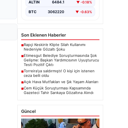
kapsamlı soruşturma, yeni ve çarpıcı
ALTIN
6484.1
▼ -0.18%
iddialarla gündeme geldi. Belediye
Başkan Yardımcısı…
BTC
3062220
▼ -0.63%
Son Eklenen Haberler
Rapçi Keskin’e Klipte Silah Kullanımı
■
Nedeniyle Gözaltı Şoku
Etimesgut Belediye Soruşturmasında Şok
■
Gelişme: Başkan Yardımcısının Uyuşturucu
Testi Pozitif Çıktı
Torreira’ya saldırmıştı! O kişi için istenen
■
ceza belli oldu
Açık Hava Mutfakları ve Şık Yaşam Alanları
■
Cem Küçük Soruşturması Kapsamında
■
Gazeteci Tahir Sarıkaya Gözaltına Alındı
Güncel