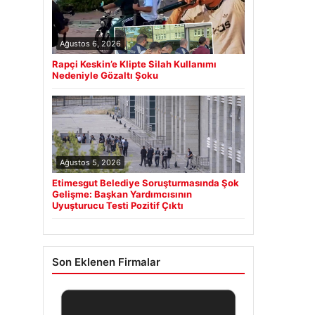
Ağustos 6, 2026
Rapçi Keskin’e Klipte Silah Kullanımı
Nedeniyle Gözaltı Şoku
Ağustos 5, 2026
Etimesgut Belediye Soruşturmasında Şok
Gelişme: Başkan Yardımcısının
Uyuşturucu Testi Pozitif Çıktı
Son Eklenen Firmalar