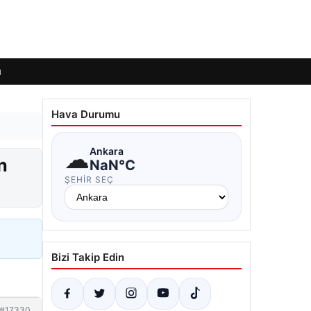
ı
Hava Durumu
☁
Ankara
n
NaN°C
ŞEHIR SEÇ
Bizi Takip Edin
#17330