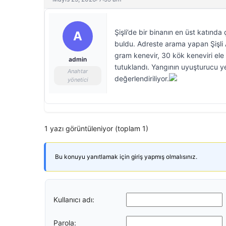
Şişli’de bir binanın en üst katınd
A
buldu. Adreste arama yapan Şişli A
gram kenevir, 30 kök keneviri ele
admin
tutuklandı. Yangının uyuşturucu ye
Anahtar
değerlendiriliyor.
yönetici
1 yazı görüntüleniyor (toplam 1)
Bu konuyu yanıtlamak için giriş yapmış olmalısınız.
Kullanıcı adı:
Parola: