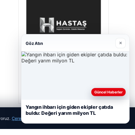
×
Göz Atın
Prenses Night Club
Nisan 29, 2026
Güncel Haberler
Yangın ihbarı için giden ekipler çatıda
buldu: Değeri yarım milyon TL
ıyoruz.
Çerez Politikamız
Reddet
Kabul Et