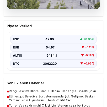
05.08.2026
Etimesgut Belediye Soruşturmasında
Piyasa Verileri
Şok Gelişme: Başkan Yardımcısının
Uyuşturucu Testi Pozitif Çıktı
USD
47.60
▲ +0.05%
Etimesgut Belediyesi’nde yürütülen kapsamlı
soruşturma, yeni ve çarpıcı iddialarla gündeme geldi.
EUR
54.97
▼ -0.11%
Belediye Başkan Yardımcısı…
ALTIN
6484.1
▼ -0.18%
BTC
3062220
▼ -0.63%
Son Eklenen Haberler
Rapçi Keskin’e Klipte Silah Kullanımı Nedeniyle Gözaltı Şoku
■
Etimesgut Belediye Soruşturmasında Şok Gelişme: Başkan
■
Yardımcısının Uyuşturucu Testi Pozitif Çıktı
Torreira’ya saldırmıştı! O kişi için istenen ceza belli oldu
■