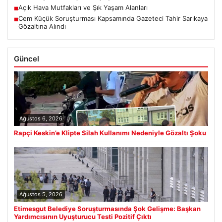
Açık Hava Mutfakları ve Şık Yaşam Alanları
■
Cem Küçük Soruşturması Kapsamında Gazeteci Tahir Sarıkaya
■
Gözaltına Alındı
Güncel
Ağustos 6, 2026
Rapçi Keskin’e Klipte Silah Kullanımı Nedeniyle Gözaltı Şoku
Ağustos 5, 2026
Etimesgut Belediye Soruşturmasında Şok Gelişme: Başkan
Yardımcısının Uyuşturucu Testi Pozitif Çıktı