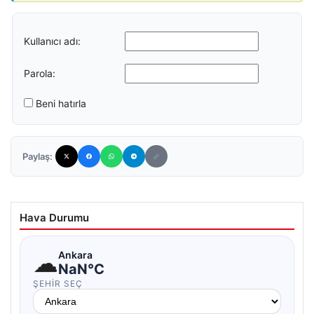
Kullanıcı adı:
Parola:
Beni hatırla
Paylaş:
Hava Durumu
☁
Ankara
NaN°C
ŞEHIR SEÇ