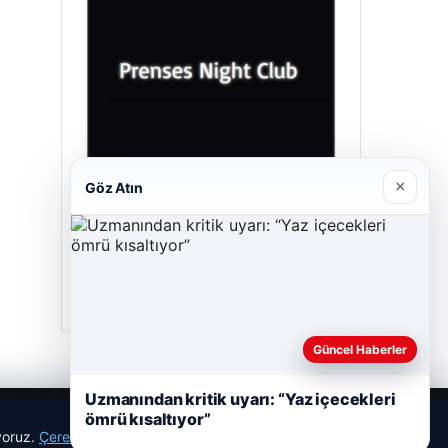
×
Göz Atın
Prenses Night Club
Nisan 29, 2026
Güncel Haberler
Uzmanından kritik uyarı: “Yaz içecekleri
ömrü kısaltıyor”
ıyoruz.
Çerez Politikamız
Reddet
Kabul Et