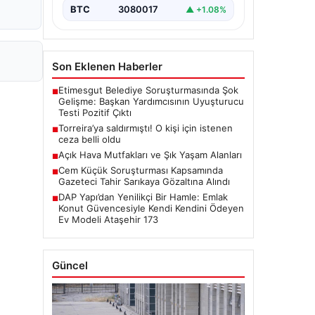
BTC
3080017
▲ +1.08%
Son Eklenen Haberler
Etimesgut Belediye Soruşturmasında Şok
■
Gelişme: Başkan Yardımcısının Uyuşturucu
Testi Pozitif Çıktı
Torreira’ya saldırmıştı! O kişi için istenen
■
ceza belli oldu
Açık Hava Mutfakları ve Şık Yaşam Alanları
■
Cem Küçük Soruşturması Kapsamında
■
Gazeteci Tahir Sarıkaya Gözaltına Alındı
DAP Yapı’dan Yenilikçi Bir Hamle: Emlak
■
Konut Güvencesiyle Kendi Kendini Ödeyen
Ev Modeli Ataşehir 173
Güncel