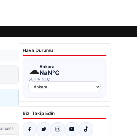
ı
Hava Durumu
☁
Ankara
NaN°C
ŞEHIR SEÇ
Bizi Takip Edin
#14885