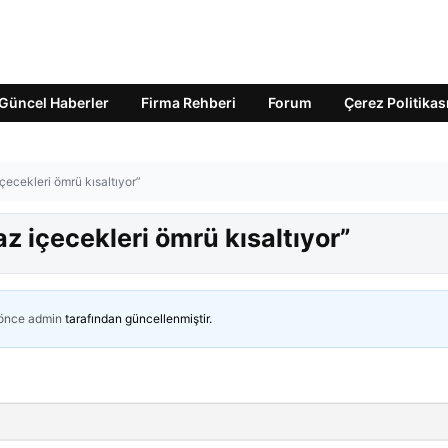
Güncel Haberler
Firma Rehberi
Forum
Çerez Politikas
çecekleri ömrü kısaltıyor”
z içecekleri ömrü kısaltıyor”
 önce
admin
tarafından güncellenmiştir.