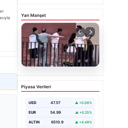
rı
Yan Manşet
acıyla
05.08.2026
Torreira’ya saldırmıştı! O
Piyasa Verileri
kişi için istenen ceza belli
oldu
USD
47.57
▲ +0.08%
EUR
54.99
▲ +0.25%
ALTIN
6510.9
▲ +4.49%