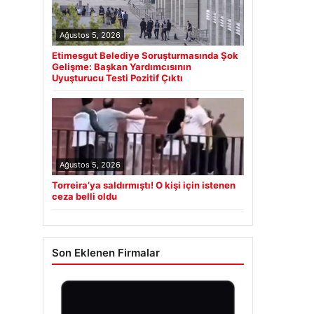
Ağustos 5, 2026
Etimesgut Belediye Soruşturmasında Şok
Gelişme: Başkan Yardımcısının
Uyuşturucu Testi Pozitif Çıktı
Ağustos 5, 2026
Torreira’ya saldırmıştı! O kişi için istenen
ceza belli oldu
Son Eklenen Firmalar