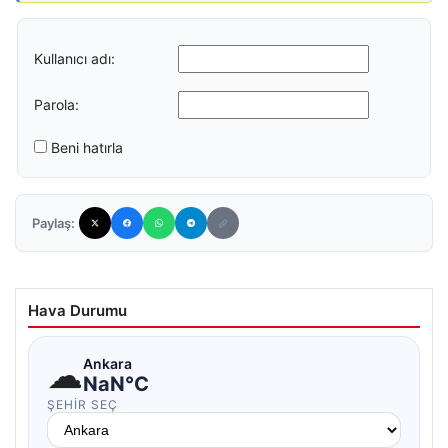
Kullanıcı adı:
Parola:
Beni hatırla
Paylaş:
Hava Durumu
☁
Ankara
NaN°C
ŞEHIR SEÇ