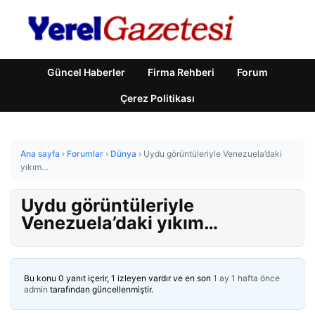
Güncel Haberler
Firma Rehberi
Forum
Çerez Politikası
Ana sayfa
›
Forumlar
›
Dünya
›
Uydu görüntüleriyle Venezuela’daki
yıkım…
Uydu görüntüleriyle
Venezuela’daki yıkım…
Bu konu 0 yanıt içerir, 1 izleyen vardır ve en son
1 ay 1 hafta önce
admin
tarafından güncellenmiştir.