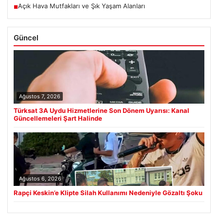
Açık Hava Mutfakları ve Şık Yaşam Alanları
■
Güncel
Ağustos 7, 2026
Türksat 3A Uydu Hizmetlerine Son Dönem Uyarısı: Kanal
Güncellemeleri Şart Halinde
Ağustos 6, 2026
Rapçi Keskin’e Klipte Silah Kullanımı Nedeniyle Gözaltı Şoku