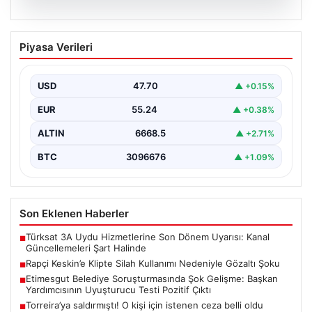
06.08.2026
Rapçi Keskin’e Klipte Silah Kullanımı
Piyasa Verileri
Nedeniyle Gözaltı Şoku
Sosyal medyada geniş çapta tanınan rapçi Yüşa Keskin,
gerçekleştirdiği klip çekimi sırasında silah kullanımı…
USD
47.70
▲ +0.15%
EUR
55.24
▲ +0.38%
ALTIN
6668.5
▲ +2.71%
BTC
3096676
▲ +1.09%
Son Eklenen Haberler
Türksat 3A Uydu Hizmetlerine Son Dönem Uyarısı: Kanal
■
Güncellemeleri Şart Halinde
Rapçi Keskin’e Klipte Silah Kullanımı Nedeniyle Gözaltı Şoku
■
Etimesgut Belediye Soruşturmasında Şok Gelişme: Başkan
■
Yardımcısının Uyuşturucu Testi Pozitif Çıktı
Torreira’ya saldırmıştı! O kişi için istenen ceza belli oldu
■