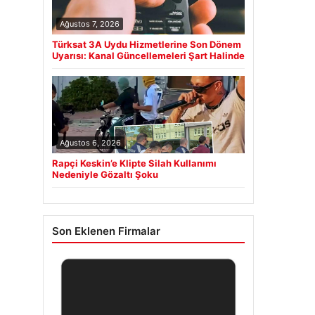
Ağustos 7, 2026
Türksat 3A Uydu Hizmetlerine Son Dönem
Uyarısı: Kanal Güncellemeleri Şart Halinde
Ağustos 6, 2026
Rapçi Keskin’e Klipte Silah Kullanımı
Nedeniyle Gözaltı Şoku
Son Eklenen Firmalar