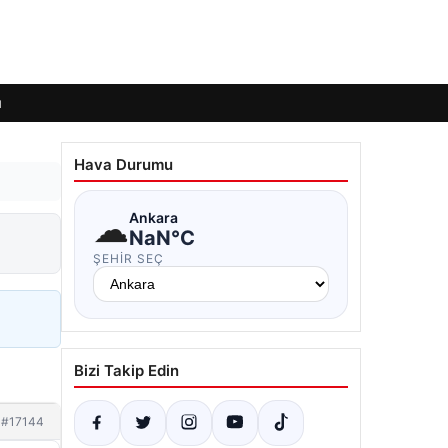
ı
Hava Durumu
☁
Ankara
NaN°C
ŞEHIR SEÇ
Bizi Takip Edin
#17144