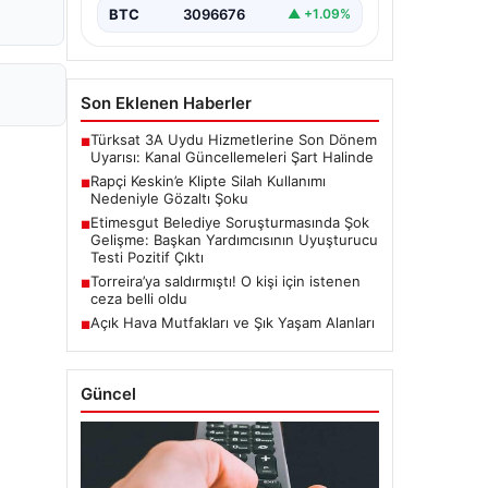
BTC
3096676
▲ +1.09%
Son Eklenen Haberler
Türksat 3A Uydu Hizmetlerine Son Dönem
■
Uyarısı: Kanal Güncellemeleri Şart Halinde
Rapçi Keskin’e Klipte Silah Kullanımı
■
Nedeniyle Gözaltı Şoku
Etimesgut Belediye Soruşturmasında Şok
■
Gelişme: Başkan Yardımcısının Uyuşturucu
Testi Pozitif Çıktı
Torreira’ya saldırmıştı! O kişi için istenen
■
ceza belli oldu
Açık Hava Mutfakları ve Şık Yaşam Alanları
■
Güncel