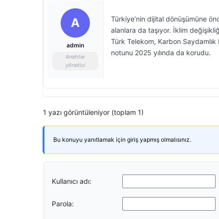
Türkiye’nin dijital dönüşümüne önc
A
alanlara da taşıyor. İklim değiş
Türk Telekom, Karbon Saydamlık Pr
admin
notunu 2025 yılında da korudu.
Anahtar
yönetici
1 yazı görüntüleniyor (toplam 1)
Bu konuyu yanıtlamak için giriş yapmış olmalısınız.
Kullanıcı adı:
Parola: