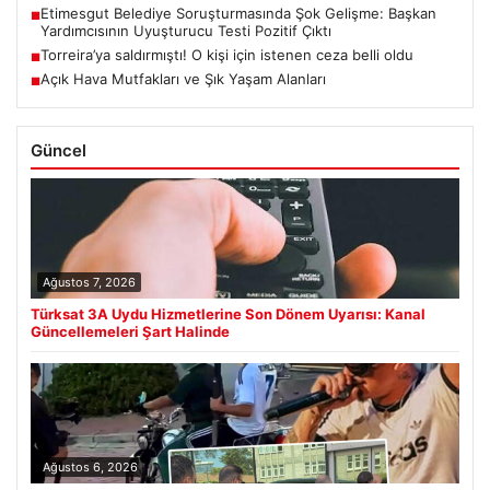
Etimesgut Belediye Soruşturmasında Şok Gelişme: Başkan
■
Yardımcısının Uyuşturucu Testi Pozitif Çıktı
Torreira’ya saldırmıştı! O kişi için istenen ceza belli oldu
■
Açık Hava Mutfakları ve Şık Yaşam Alanları
■
Güncel
Ağustos 7, 2026
Türksat 3A Uydu Hizmetlerine Son Dönem Uyarısı: Kanal
Güncellemeleri Şart Halinde
Ağustos 6, 2026