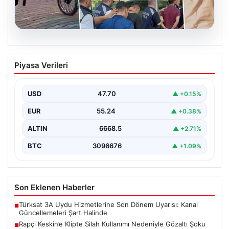
06.08.2026
Rapçi Keskin’e Klipte Silah Kullanımı
Piyasa Verileri
Nedeniyle Gözaltı Şoku
Sosyal medyada geniş çapta tanınan rapçi Yüşa Keskin,
gerçekleştirdiği klip çekimi sırasında silah kullanımı…
USD
47.70
▲ +0.15%
EUR
55.24
▲ +0.38%
ALTIN
6668.5
▲ +2.71%
BTC
3096676
▲ +1.09%
Son Eklenen Haberler
Türksat 3A Uydu Hizmetlerine Son Dönem Uyarısı: Kanal
■
Güncellemeleri Şart Halinde
Rapçi Keskin’e Klipte Silah Kullanımı Nedeniyle Gözaltı Şoku
■