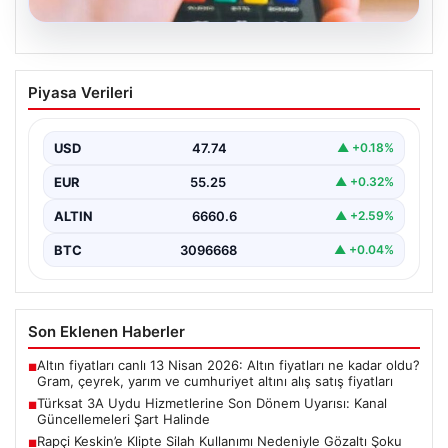
07.08.2026
Türksat 3A Uydu Hizmetlerine Son
Piyasa Verileri
Dönem Uyarısı: Kanal Güncellemeleri
Şart Halinde
USD
47.74
▲ +0.18%
Türksat 3A uydusu, uzun yıllar boyunca Türkiye'nin
televizyon ve iletişim altyapısında önemli bir rol…
EUR
55.25
▲ +0.32%
ALTIN
6660.6
▲ +2.59%
BTC
3096668
▲ +0.04%
Son Eklenen Haberler
Altın fiyatları canlı 13 Nisan 2026: Altın fiyatları ne kadar oldu?
■
Gram, çeyrek, yarım ve cumhuriyet altını alış satış fiyatları
Türksat 3A Uydu Hizmetlerine Son Dönem Uyarısı: Kanal
■
Güncellemeleri Şart Halinde
Rapçi Keskin’e Klipte Silah Kullanımı Nedeniyle Gözaltı Şoku
■