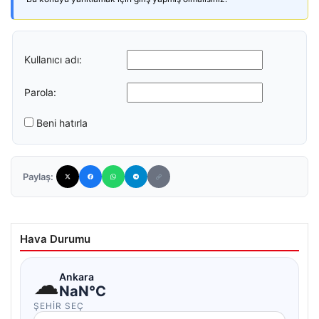
Kullanıcı adı:
Parola:
Beni hatırla
Paylaş:
Hava Durumu
☁
Ankara
NaN°C
ŞEHIR SEÇ