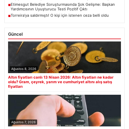
Etimesgut Belediye Soruşturmasında Şok Gelişme: Başkan
■
Yardımcısının Uyuşturucu Testi Pozitif Çıktı
Torreira’ya saldırmıştı! O kişi için istenen ceza belli oldu
■
Güncel
Ağustos 8, 2026
Altın fiyatları canlı 13 Nisan 2026: Altın fiyatları ne kadar
oldu? Gram, çeyrek, yarım ve cumhuriyet altını alış satış
fiyatları
Ağustos 7, 2026