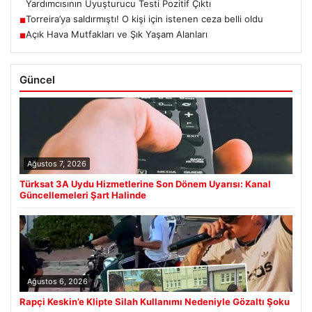
Yardımcısının Uyuşturucu Testi Pozitif Çıktı
Torreira’ya saldırmıştı! O kişi için istenen ceza belli oldu
■
Açık Hava Mutfakları ve Şık Yaşam Alanları
■
Güncel
Ağustos 7, 2026
Türksat 3A Uydu Hizmetlerine Son Dönem Uyarısı: Kanal
Güncellemeleri Şart Halinde
Ağustos 6, 2026
Rapçi Keskin’e Klipte Silah Kullanımı Nedeniyle Gözaltı Şoku