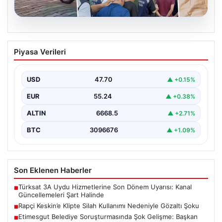
06.08.2026
Rapçi Keskin’e Klipte Silah Kullanımı
Piyasa Verileri
Nedeniyle Gözaltı Şoku
Sosyal medyada geniş çapta tanınan rapçi Yüşa Keskin,
gerçekleştirdiği klip çekimi sırasında silah kullanımı…
USD
47.70
▲ +0.15%
EUR
55.24
▲ +0.38%
ALTIN
6668.5
▲ +2.71%
BTC
3096676
▲ +1.09%
Son Eklenen Haberler
Türksat 3A Uydu Hizmetlerine Son Dönem Uyarısı: Kanal
■
Güncellemeleri Şart Halinde
Rapçi Keskin’e Klipte Silah Kullanımı Nedeniyle Gözaltı Şoku
■
Etimesgut Belediye Soruşturmasında Şok Gelişme: Başkan
■