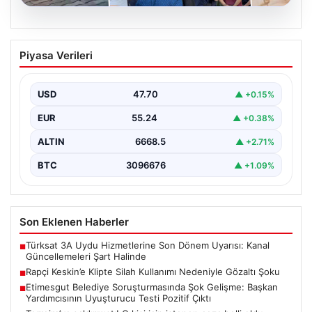
06.08.2026
Rapçi Keskin’e Klipte Silah Kullanımı
Piyasa Verileri
Nedeniyle Gözaltı Şoku
Sosyal medyada geniş çapta tanınan rapçi Yüşa Keskin,
gerçekleştirdiği klip çekimi sırasında silah kullanımı…
USD
47.70
▲ +0.15%
EUR
55.24
▲ +0.38%
ALTIN
6668.5
▲ +2.71%
BTC
3096676
▲ +1.09%
Son Eklenen Haberler
Türksat 3A Uydu Hizmetlerine Son Dönem Uyarısı: Kanal
■
Güncellemeleri Şart Halinde
Rapçi Keskin’e Klipte Silah Kullanımı Nedeniyle Gözaltı Şoku
■
Etimesgut Belediye Soruşturmasında Şok Gelişme: Başkan
■
Yardımcısının Uyuşturucu Testi Pozitif Çıktı