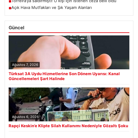
Torreira’ya saldırmıştı! O kişi için istenen ceza belli oldu
■
Açık Hava Mutfakları ve Şık Yaşam Alanları
■
Güncel
Ağustos 7, 2026
Türksat 3A Uydu Hizmetlerine Son Dönem Uyarısı: Kanal
Güncellemeleri Şart Halinde
Ağustos 6, 2026
Rapçi Keskin’e Klipte Silah Kullanımı Nedeniyle Gözaltı Şoku