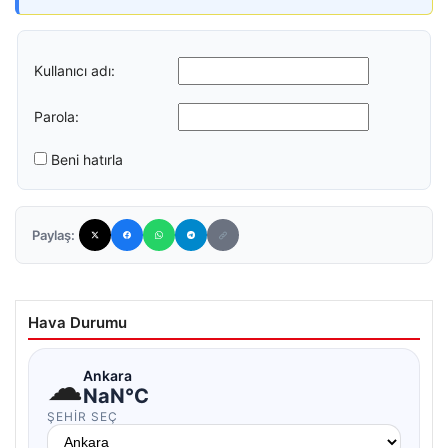
Kullanıcı adı:
Parola:
Beni hatırla
Paylaş:
Hava Durumu
☁
Ankara
NaN°C
ŞEHIR SEÇ