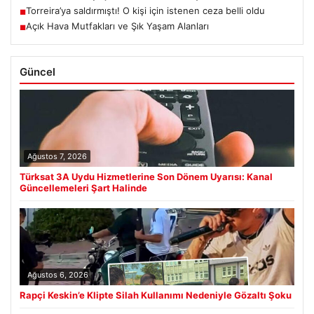
Torreira’ya saldırmıştı! O kişi için istenen ceza belli oldu
■
Açık Hava Mutfakları ve Şık Yaşam Alanları
■
Güncel
Ağustos 7, 2026
Türksat 3A Uydu Hizmetlerine Son Dönem Uyarısı: Kanal
Güncellemeleri Şart Halinde
Ağustos 6, 2026
Rapçi Keskin’e Klipte Silah Kullanımı Nedeniyle Gözaltı Şoku