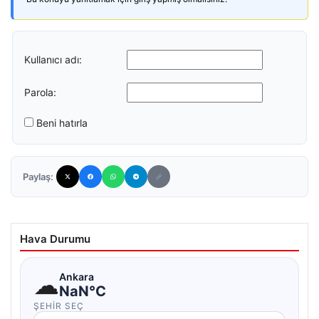
Kullanıcı adı:
Parola:
Beni hatırla
Paylaş:
Hava Durumu
☁
Ankara
NaN°C
ŞEHIR SEÇ