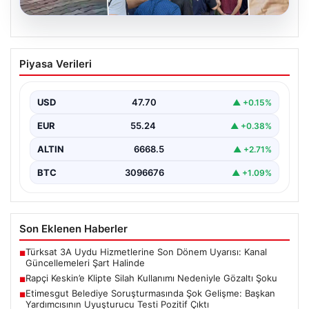
06.08.2026
Rapçi Keskin’e Klipte Silah Kullanımı
Piyasa Verileri
Nedeniyle Gözaltı Şoku
Sosyal medyada geniş çapta tanınan rapçi Yüşa Keskin,
gerçekleştirdiği klip çekimi sırasında silah kullanımı…
USD
47.70
▲ +0.15%
EUR
55.24
▲ +0.38%
ALTIN
6668.5
▲ +2.71%
BTC
3096676
▲ +1.09%
Son Eklenen Haberler
Türksat 3A Uydu Hizmetlerine Son Dönem Uyarısı: Kanal
■
Güncellemeleri Şart Halinde
Rapçi Keskin’e Klipte Silah Kullanımı Nedeniyle Gözaltı Şoku
■
Etimesgut Belediye Soruşturmasında Şok Gelişme: Başkan
■
Yardımcısının Uyuşturucu Testi Pozitif Çıktı