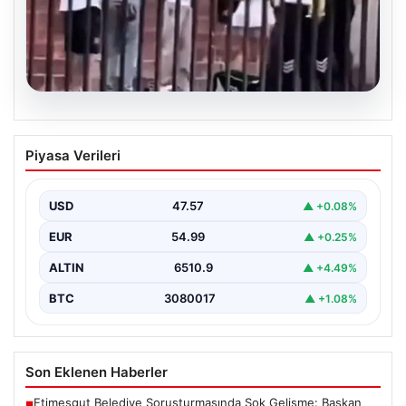
05.08.2026
Torreira’ya saldırmıştı! O kişi için
Piyasa Verileri
istenen ceza belli oldu
USD
47.57
▲ +0.08%
EUR
54.99
▲ +0.25%
ALTIN
6510.9
▲ +4.49%
BTC
3080017
▲ +1.08%
Son Eklenen Haberler
Etimesgut Belediye Soruşturmasında Şok Gelişme: Başkan
■