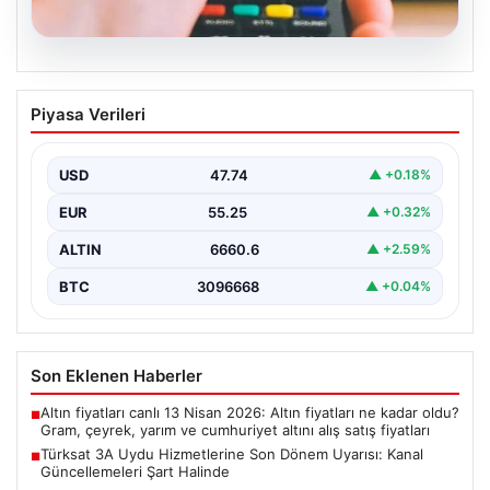
07.08.2026
Türksat 3A Uydu Hizmetlerine Son
Piyasa Verileri
Dönem Uyarısı: Kanal Güncellemeleri
Şart Halinde
USD
47.74
▲ +0.18%
Türksat 3A uydusu, uzun yıllar boyunca Türkiye'nin
televizyon ve iletişim altyapısında önemli bir rol…
EUR
55.25
▲ +0.32%
ALTIN
6660.6
▲ +2.59%
BTC
3096668
▲ +0.04%
Son Eklenen Haberler
Altın fiyatları canlı 13 Nisan 2026: Altın fiyatları ne kadar oldu?
■
Gram, çeyrek, yarım ve cumhuriyet altını alış satış fiyatları
Türksat 3A Uydu Hizmetlerine Son Dönem Uyarısı: Kanal
■
Güncellemeleri Şart Halinde