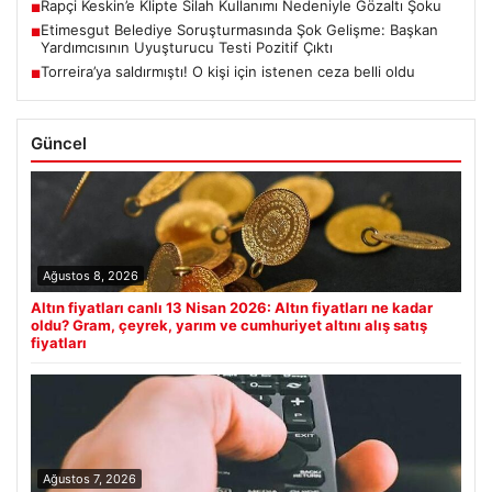
Rapçi Keskin’e Klipte Silah Kullanımı Nedeniyle Gözaltı Şoku
■
Etimesgut Belediye Soruşturmasında Şok Gelişme: Başkan
■
Yardımcısının Uyuşturucu Testi Pozitif Çıktı
Torreira’ya saldırmıştı! O kişi için istenen ceza belli oldu
■
Güncel
Ağustos 8, 2026
Altın fiyatları canlı 13 Nisan 2026: Altın fiyatları ne kadar
oldu? Gram, çeyrek, yarım ve cumhuriyet altını alış satış
fiyatları
Ağustos 7, 2026