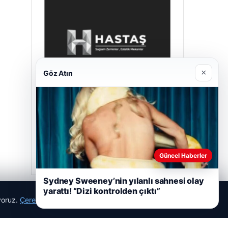
×
Göz Atın
Hastaş Beton
Mayıs 26, 2026
Güncel Haberler
Sydney Sweeney’nin yılanlı sahnesi olay
yarattı! “Dizi kontrolden çıktı”
ıyoruz.
Çerez Politikamız
Reddet
Kabul Et