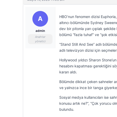
HBO’nun fenomen dizisi Euphoria
A
altıncı bölümünde Sydney Sweeney’
dev bir pitonla yarı çıplak şekilde 
admin
bölümü “fazla tuhaf” ve “şok etkis
Anahtar
yönetici
“Stand Still And See” adlı bölüm
adlı televizyon dizisi için seçmeler
Hollywood yıldızı Sharon Stone’un 
hesabını kapatması gerektiğini söy
kararı aldı.
Bölümde dikkat çeken sahneler ara
ve yalnızca ince bir tanga giyerke
Sosyal medya kullanıcıları ise sahne
konusu artık ne?”, “Çok yorucu ol
bulundu.