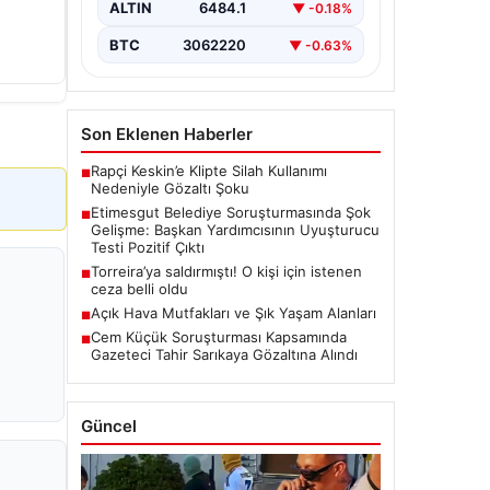
kapsamlı soruşturma, yeni ve çarpıcı
ALTIN
6484.1
▼ -0.18%
iddialarla gündeme geldi. Belediye
Başkan Yardımcısı…
BTC
3062220
▼ -0.63%
Son Eklenen Haberler
Rapçi Keskin’e Klipte Silah Kullanımı
■
Nedeniyle Gözaltı Şoku
Etimesgut Belediye Soruşturmasında Şok
■
Gelişme: Başkan Yardımcısının Uyuşturucu
Testi Pozitif Çıktı
Torreira’ya saldırmıştı! O kişi için istenen
■
ceza belli oldu
Açık Hava Mutfakları ve Şık Yaşam Alanları
■
Cem Küçük Soruşturması Kapsamında
■
Gazeteci Tahir Sarıkaya Gözaltına Alındı
Güncel