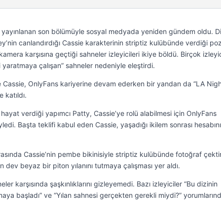
, yayınlanan son bölümüyle sosyal medyada yeniden gündem oldu. Di
nin canlandırdığı Cassie karakterinin striptiz kulübünde verdiği poz
kamera karşısına geçtiği sahneler izleyicileri ikiye böldü. Birçok izleyi
i yaratmaya çalışan” sahneler nedeniyle eleştirdi.
de Cassie, OnlyFans kariyerine devam ederken bir yandan da “LA Nigh
e katıldı.
hayat verdiği yapımcı Patty, Cassie’ye rolü alabilmesi için OnlyFans
ledi. Başta teklifi kabul eden Cassie, yaşadığı ikilem sonrası hesabını
sında Cassie’nin pembe bikinisiyle striptiz kulübünde fotoğraf çekti
n dev beyaz bir piton yılanını tutmaya çalışması yer aldı.
ler karşısında şaşkınlıklarını gizleyemedi. Bazı izleyiciler “Bu dizinin
maya başladı” ve “Yılan sahnesi gerçekten gerekli miydi?” yorumların