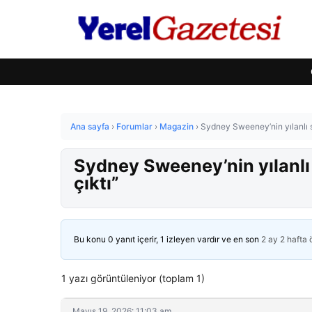
Ana sayfa
›
Forumlar
›
Magazin
›
Sydney Sweeney’nin yılanlı sa
Sydney Sweeney’nin yılanlı 
çıktı”
Bu konu 0 yanıt içerir, 1 izleyen vardır ve en son
2 ay 2 hafta
1 yazı görüntüleniyor (toplam 1)
Mayıs 19, 2026: 11:03 am