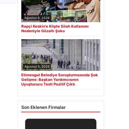
Ağustos 6, 2026
Rapçi Keskin’e Klipte Silah Kullanımı
Nedeniyle Gözaltı Şoku
Ağustos 5, 2026
Etimesgut Belediye Soruşturmasında Şok
Gelişme: Başkan Yardımcısının
Uyuşturucu Testi Pozitif Çıktı
Son Eklenen Firmalar