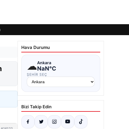
ı
Hava Durumu
☁
Ankara
n
NaN°C
ŞEHIR SEÇ
Bizi Takip Edin
#16122