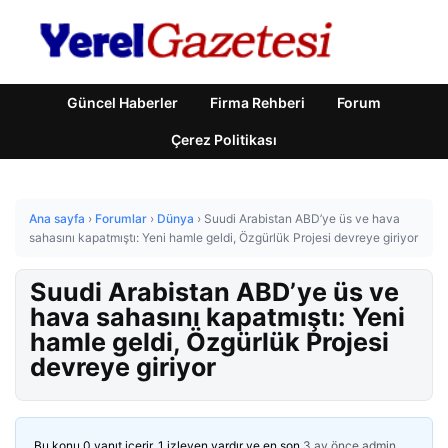
Güncel Haberler
Firma Rehberi
Forum
Çerez Politikası
Ana sayfa
›
Forumlar
›
Dünya
›
Suudi Arabistan ABD’ye üs ve hava
sahasını kapatmıştı: Yeni hamle geldi, Özgürlük Projesi devreye giriyor
Suudi Arabistan ABD’ye üs ve
hava sahasını kapatmıştı: Yeni
hamle geldi, Özgürlük Projesi
devreye giriyor
Bu konu 0 yanıt içerir, 1 izleyen vardır ve en son
3 ay önce
admin