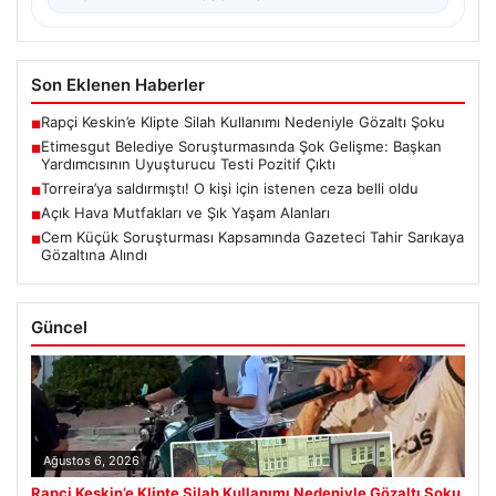
Son Eklenen Haberler
Rapçi Keskin’e Klipte Silah Kullanımı Nedeniyle Gözaltı Şoku
■
Etimesgut Belediye Soruşturmasında Şok Gelişme: Başkan
■
Yardımcısının Uyuşturucu Testi Pozitif Çıktı
Torreira’ya saldırmıştı! O kişi için istenen ceza belli oldu
■
Açık Hava Mutfakları ve Şık Yaşam Alanları
■
Cem Küçük Soruşturması Kapsamında Gazeteci Tahir Sarıkaya
■
Gözaltına Alındı
Güncel
Ağustos 6, 2026
Rapçi Keskin’e Klipte Silah Kullanımı Nedeniyle Gözaltı Şoku