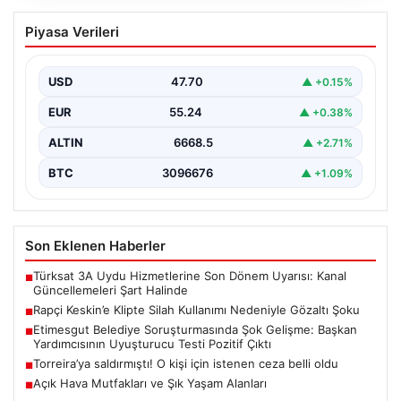
Rapçi Keskin’e Klipte Silah Kullanımı
Piyasa Verileri
Nedeniyle Gözaltı Şoku
Sosyal medyada geniş çapta tanınan rapçi Yüşa Keskin,
gerçekleştirdiği klip çekimi sırasında silah kullanımı…
USD
47.70
▲ +0.15%
EUR
55.24
▲ +0.38%
ALTIN
6668.5
▲ +2.71%
BTC
3096676
▲ +1.09%
Son Eklenen Haberler
Türksat 3A Uydu Hizmetlerine Son Dönem Uyarısı: Kanal
■
Güncellemeleri Şart Halinde
Rapçi Keskin’e Klipte Silah Kullanımı Nedeniyle Gözaltı Şoku
■
Etimesgut Belediye Soruşturmasında Şok Gelişme: Başkan
■
Yardımcısının Uyuşturucu Testi Pozitif Çıktı
Torreira’ya saldırmıştı! O kişi için istenen ceza belli oldu
■
Açık Hava Mutfakları ve Şık Yaşam Alanları
■