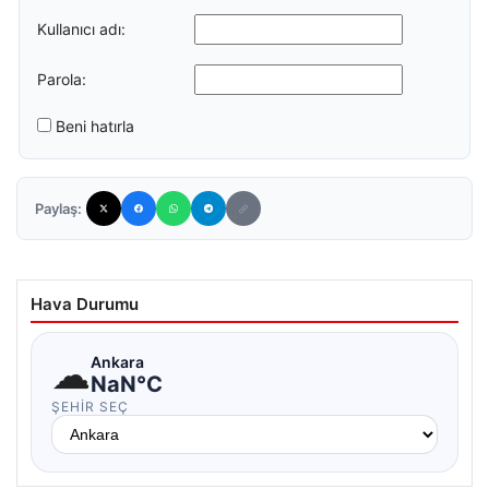
Kullanıcı adı:
Parola:
Beni hatırla
Paylaş:
Hava Durumu
☁
Ankara
NaN°C
ŞEHIR SEÇ