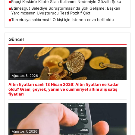
Rapçi Keskin’e Klipte Silah Kullanımı Nedeniyle Gözaltı Şoku
■
Etimesgut Belediye Soruşturmasında Şok Gelişme: Başkan
■
Yardımcısının Uyuşturucu Testi Pozitif Çıktı
Torreira’ya saldırmıştı! O kişi için istenen ceza belli oldu
■
Güncel
Ağustos 8, 2026
Altın fiyatları canlı 13 Nisan 2026: Altın fiyatları ne kadar
oldu? Gram, çeyrek, yarım ve cumhuriyet altını alış satış
fiyatları
Ağustos 7, 2026