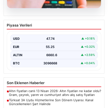
07.08.2026
Türksat 3A Uydu Hizmetlerine Son
Piyasa Verileri
Dönem Uyarısı: Kanal Güncellemeleri
Şart Halinde
USD
47.74
▲ +0.18%
Türksat 3A uydusu, uzun yıllar boyunca Türkiye'nin
televizyon ve iletişim altyapısında önemli bir rol…
EUR
55.25
▲ +0.32%
ALTIN
6660.6
▲ +2.59%
BTC
3096668
▲ +0.04%
Son Eklenen Haberler
Altın fiyatları canlı 13 Nisan 2026: Altın fiyatları ne kadar oldu?
■
Gram, çeyrek, yarım ve cumhuriyet altını alış satış fiyatları
Türksat 3A Uydu Hizmetlerine Son Dönem Uyarısı: Kanal
■
Güncellemeleri Şart Halinde