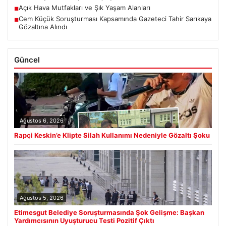
Açık Hava Mutfakları ve Şık Yaşam Alanları
■
Cem Küçük Soruşturması Kapsamında Gazeteci Tahir Sarıkaya
■
Gözaltına Alındı
Güncel
Ağustos 6, 2026
Rapçi Keskin’e Klipte Silah Kullanımı Nedeniyle Gözaltı Şoku
Ağustos 5, 2026
Etimesgut Belediye Soruşturmasında Şok Gelişme: Başkan
Yardımcısının Uyuşturucu Testi Pozitif Çıktı