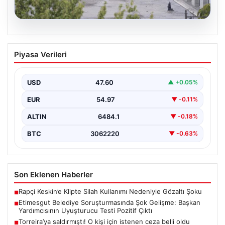
05.08.2026
Etimesgut Belediye Soruşturmasında
Piyasa Verileri
Şok Gelişme: Başkan Yardımcısının
Uyuşturucu Testi Pozitif Çıktı
USD
47.60
▲ +0.05%
Etimesgut Belediyesi’nde yürütülen kapsamlı
soruşturma, yeni ve çarpıcı iddialarla gündeme geldi.
EUR
54.97
▼ -0.11%
Belediye Başkan Yardımcısı…
ALTIN
6484.1
▼ -0.18%
BTC
3062220
▼ -0.63%
Son Eklenen Haberler
Rapçi Keskin’e Klipte Silah Kullanımı Nedeniyle Gözaltı Şoku
■
Etimesgut Belediye Soruşturmasında Şok Gelişme: Başkan
■
Yardımcısının Uyuşturucu Testi Pozitif Çıktı
Torreira’ya saldırmıştı! O kişi için istenen ceza belli oldu
■