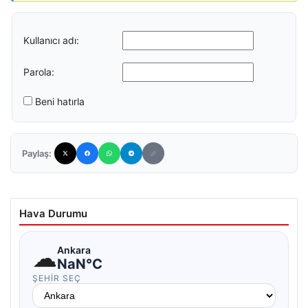
Kullanıcı adı:
Parola:
Beni hatırla
Paylaş:
Hava Durumu
☁
Ankara
NaN°C
ŞEHIR SEÇ