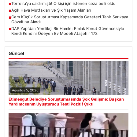
Torreira’ya saldırmıştı! O kişi için istenen ceza belli oldu
■
Açık Hava Mutfakları ve Şık Yaşam Alanları
■
Cem Küçük Soruşturması Kapsamında Gazeteci Tahir Sarıkaya
■
Gözaltına Alındı
DAP Yapı’dan Yenilikçi Bir Hamle: Emlak Konut Güvencesiyle
■
Kendi Kendini Ödeyen Ev Modeli Ataşehir 173
Güncel
Ağustos 5, 2026
Etimesgut Belediye Soruşturmasında Şok Gelişme: Başkan
Yardımcısının Uyuşturucu Testi Pozitif Çıktı