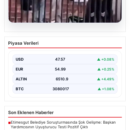
05.08.2026
Torreira’ya saldırmıştı! O kişi için
Piyasa Verileri
istenen ceza belli oldu
USD
47.57
▲ +0.08%
EUR
54.99
▲ +0.25%
ALTIN
6510.9
▲ +4.49%
BTC
3080017
▲ +1.08%
Son Eklenen Haberler
Etimesgut Belediye Soruşturmasında Şok Gelişme: Başkan
■
Yardımcısının Uyuşturucu Testi Pozitif Çıktı