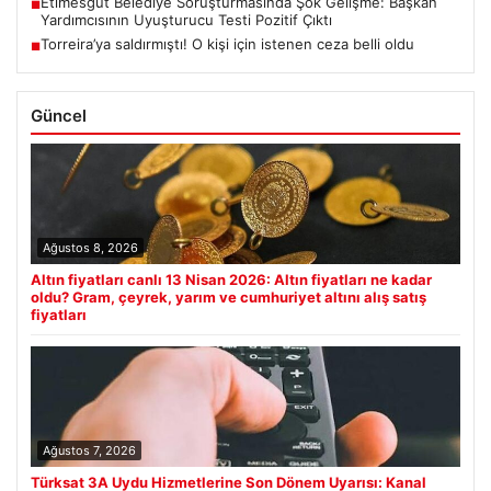
Etimesgut Belediye Soruşturmasında Şok Gelişme: Başkan
■
Yardımcısının Uyuşturucu Testi Pozitif Çıktı
Torreira’ya saldırmıştı! O kişi için istenen ceza belli oldu
■
Güncel
Ağustos 8, 2026
Altın fiyatları canlı 13 Nisan 2026: Altın fiyatları ne kadar
oldu? Gram, çeyrek, yarım ve cumhuriyet altını alış satış
fiyatları
Ağustos 7, 2026
Türksat 3A Uydu Hizmetlerine Son Dönem Uyarısı: Kanal