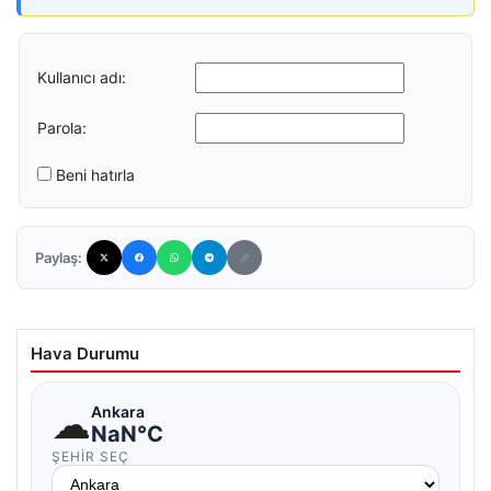
Kullanıcı adı:
Parola:
Beni hatırla
Paylaş:
Hava Durumu
☁
Ankara
NaN°C
ŞEHIR SEÇ