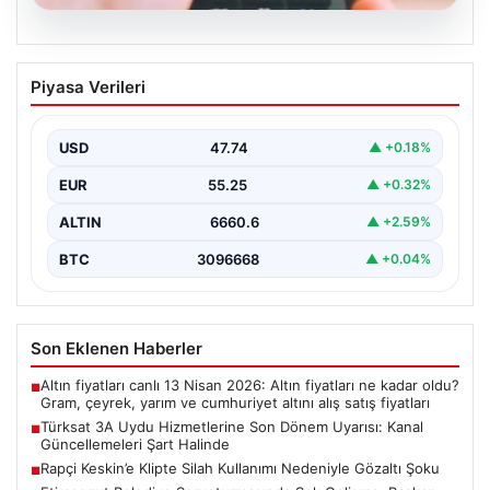
07.08.2026
Türksat 3A Uydu Hizmetlerine Son
Piyasa Verileri
Dönem Uyarısı: Kanal Güncellemeleri
Şart Halinde
USD
47.74
▲ +0.18%
Türksat 3A uydusu, uzun yıllar boyunca Türkiye'nin
televizyon ve iletişim altyapısında önemli bir rol…
EUR
55.25
▲ +0.32%
ALTIN
6660.6
▲ +2.59%
BTC
3096668
▲ +0.04%
Son Eklenen Haberler
Altın fiyatları canlı 13 Nisan 2026: Altın fiyatları ne kadar oldu?
■
Gram, çeyrek, yarım ve cumhuriyet altını alış satış fiyatları
Türksat 3A Uydu Hizmetlerine Son Dönem Uyarısı: Kanal
■
Güncellemeleri Şart Halinde
Rapçi Keskin’e Klipte Silah Kullanımı Nedeniyle Gözaltı Şoku
■