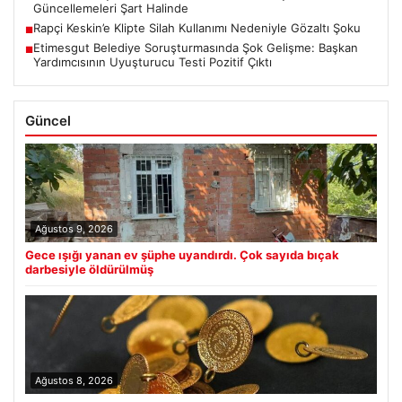
Güncellemeleri Şart Halinde
Rapçi Keskin’e Klipte Silah Kullanımı Nedeniyle Gözaltı Şoku
■
Etimesgut Belediye Soruşturmasında Şok Gelişme: Başkan
■
Yardımcısının Uyuşturucu Testi Pozitif Çıktı
Güncel
Ağustos 9, 2026
Gece ışığı yanan ev şüphe uyandırdı. Çok sayıda bıçak
darbesiyle öldürülmüş
Ağustos 8, 2026