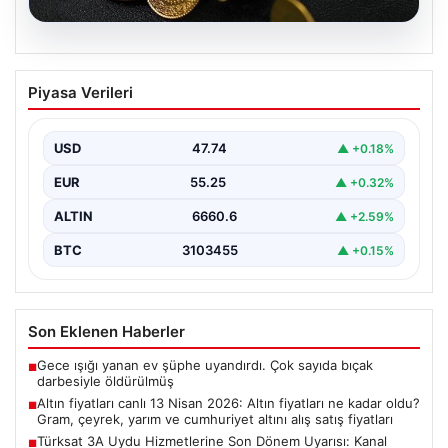
08.08.2026
Altın fiyatları canlı 13 Nisan 2026: Altın
Piyasa Verileri
fiyatları ne kadar oldu? Gram, çeyrek,
yarım ve cumhuriyet altını alış satış
fiyatları
USD
47.74
▲ +0.18%
{"title": "Altın Fiyatları 13 Nisan 2026 Güncel Durum ve
EUR
55.25
▲ +0.32%
Analizler", "content": "Son dönemde altın…
ALTIN
6660.6
▲ +2.59%
BTC
3103455
▲ +0.15%
Son Eklenen Haberler
Gece ışığı yanan ev şüphe uyandırdı. Çok sayıda bıçak
■
darbesiyle öldürülmüş
Altın fiyatları canlı 13 Nisan 2026: Altın fiyatları ne kadar oldu?
■
Gram, çeyrek, yarım ve cumhuriyet altını alış satış fiyatları
Türksat 3A Uydu Hizmetlerine Son Dönem Uyarısı: Kanal
■