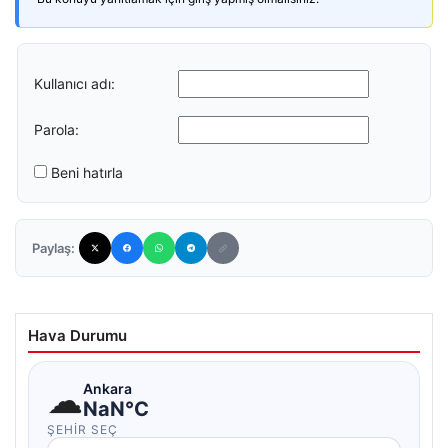
Kullanıcı adı:
Parola:
Beni hatırla
Paylaş:
Hava Durumu
☁
Ankara
NaN°C
ŞEHIR SEÇ