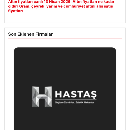
Altın fiyatları canlı 13 Nisan 2026: Altın fiyatları ne kadar
oldu? Gram, çeyrek, yarım ve cumhuriyet altını alış satış
fiyatları
Son Eklenen Firmalar