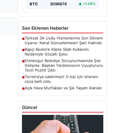
BTC
3096676
▲ +1.09%
Son Eklenen Haberler
Türksat 3A Uydu Hizmetlerine Son Dönem
■
Uyarısı: Kanal Güncellemeleri Şart Halinde
Rapçi Keskin’e Klipte Silah Kullanımı
■
Nedeniyle Gözaltı Şoku
Etimesgut Belediye Soruşturmasında Şok
■
Gelişme: Başkan Yardımcısının Uyuşturucu
Testi Pozitif Çıktı
Torreira’ya saldırmıştı! O kişi için istenen
■
ceza belli oldu
Açık Hava Mutfakları ve Şık Yaşam Alanları
■
Güncel