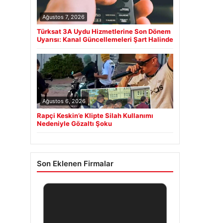
Ağustos 7, 2026
Türksat 3A Uydu Hizmetlerine Son Dönem
Uyarısı: Kanal Güncellemeleri Şart Halinde
Ağustos 6, 2026
Rapçi Keskin’e Klipte Silah Kullanımı
Nedeniyle Gözaltı Şoku
Son Eklenen Firmalar