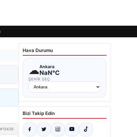
ı
Hava Durumu
☁
Ankara
NaN°C
ŞEHIR SEÇ
Bizi Takip Edin
#15436