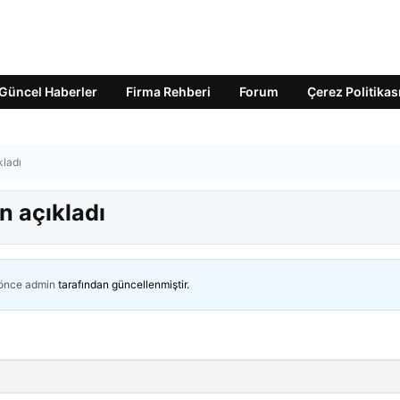
Güncel Haberler
Firma Rehberi
Forum
Çerez Politikas
kladı
n açıkladı
 önce
admin
tarafından güncellenmiştir.