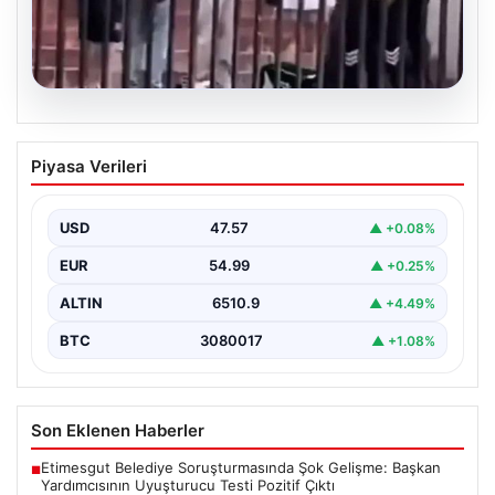
05.08.2026
Torreira’ya saldırmıştı! O kişi için
Piyasa Verileri
istenen ceza belli oldu
USD
47.57
▲ +0.08%
EUR
54.99
▲ +0.25%
ALTIN
6510.9
▲ +4.49%
BTC
3080017
▲ +1.08%
Son Eklenen Haberler
Etimesgut Belediye Soruşturmasında Şok Gelişme: Başkan
■
Yardımcısının Uyuşturucu Testi Pozitif Çıktı