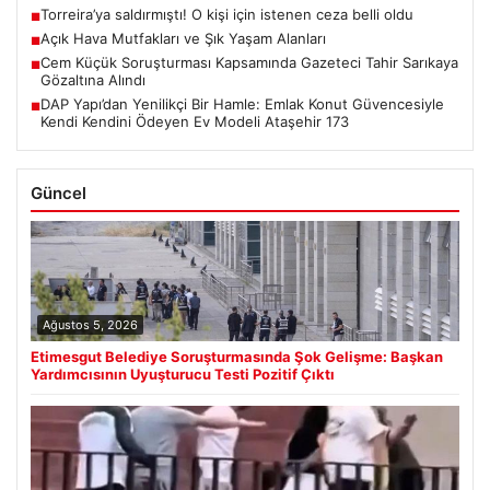
Torreira’ya saldırmıştı! O kişi için istenen ceza belli oldu
■
Açık Hava Mutfakları ve Şık Yaşam Alanları
■
Cem Küçük Soruşturması Kapsamında Gazeteci Tahir Sarıkaya
■
Gözaltına Alındı
DAP Yapı’dan Yenilikçi Bir Hamle: Emlak Konut Güvencesiyle
■
Kendi Kendini Ödeyen Ev Modeli Ataşehir 173
Güncel
Ağustos 5, 2026
Etimesgut Belediye Soruşturmasında Şok Gelişme: Başkan
Yardımcısının Uyuşturucu Testi Pozitif Çıktı