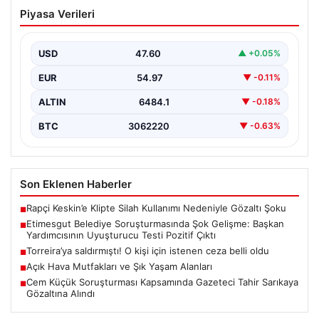
Etimesgut Belediye Soruşturmasında
Piyasa Verileri
Şok Gelişme: Başkan Yardımcısının
Uyuşturucu Testi Pozitif Çıktı
USD
47.60
▲ +0.05%
Etimesgut Belediyesi’nde yürütülen kapsamlı
soruşturma, yeni ve çarpıcı iddialarla gündeme geldi.
EUR
54.97
▼ -0.11%
Belediye Başkan Yardımcısı…
ALTIN
6484.1
▼ -0.18%
BTC
3062220
▼ -0.63%
Son Eklenen Haberler
Rapçi Keskin’e Klipte Silah Kullanımı Nedeniyle Gözaltı Şoku
■
Etimesgut Belediye Soruşturmasında Şok Gelişme: Başkan
■
Yardımcısının Uyuşturucu Testi Pozitif Çıktı
Torreira’ya saldırmıştı! O kişi için istenen ceza belli oldu
■
Açık Hava Mutfakları ve Şık Yaşam Alanları
■
Cem Küçük Soruşturması Kapsamında Gazeteci Tahir Sarıkaya
■
Gözaltına Alındı