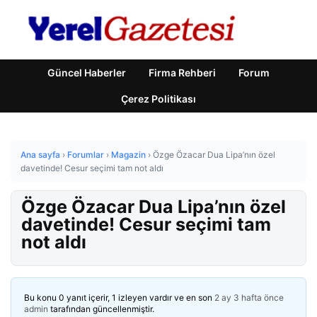
Güncel Haberler
Firma Rehberi
Forum
Çerez Politikası
Ana sayfa
›
Forumlar
›
Magazin
›
Özge Özacar Dua Lipa’nın özel
davetinde! Cesur seçimi tam not aldı
Özge Özacar Dua Lipa’nın özel
davetinde! Cesur seçimi tam
not aldı
Bu konu 0 yanıt içerir, 1 izleyen vardır ve en son
2 ay 3 hafta önce
admin
tarafından güncellenmiştir.