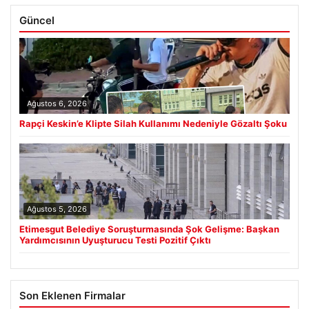
Güncel
Ağustos 6, 2026
Rapçi Keskin’e Klipte Silah Kullanımı Nedeniyle Gözaltı Şoku
Ağustos 5, 2026
Etimesgut Belediye Soruşturmasında Şok Gelişme: Başkan
Yardımcısının Uyuşturucu Testi Pozitif Çıktı
Son Eklenen Firmalar