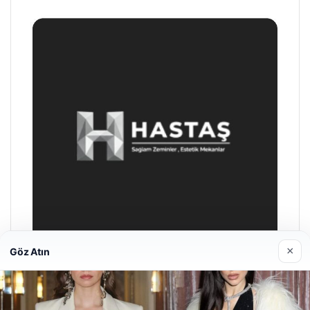
×
Göz Atın
Prenses Night Club
Nisan 29, 2026