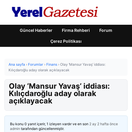
Güncel Haberler
Firma Rehberi
Forum
Çerez Politikası
Ana sayfa
›
Forumlar
›
Finans
›
Olay ‘Mansur Yavaş’ iddiası:
Kılıçdaroğlu aday olarak açıklayacak
Olay ‘Mansur Yavaş’ iddiası:
Kılıçdaroğlu aday olarak
açıklayacak
Bu konu 0 yanıt içerir, 1 izleyen vardır ve en son
2 ay 2 hafta önce
admin
tarafından güncellenmiştir.