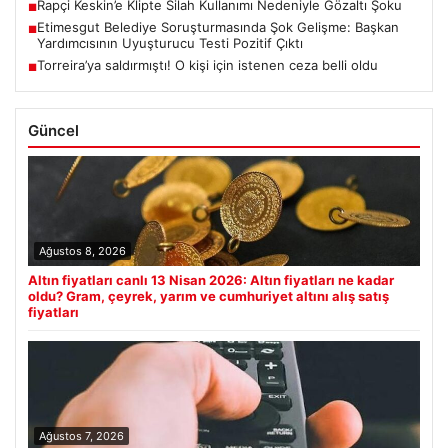
Rapçi Keskin’e Klipte Silah Kullanımı Nedeniyle Gözaltı Şoku
■
Etimesgut Belediye Soruşturmasında Şok Gelişme: Başkan
■
Yardımcısının Uyuşturucu Testi Pozitif Çıktı
Torreira’ya saldırmıştı! O kişi için istenen ceza belli oldu
■
Güncel
Ağustos 8, 2026
Altın fiyatları canlı 13 Nisan 2026: Altın fiyatları ne kadar
oldu? Gram, çeyrek, yarım ve cumhuriyet altını alış satış
fiyatları
Ağustos 7, 2026