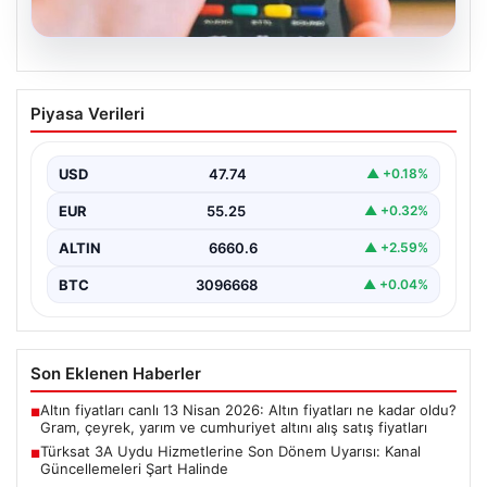
07.08.2026
Türksat 3A Uydu Hizmetlerine Son
Piyasa Verileri
Dönem Uyarısı: Kanal Güncellemeleri
Şart Halinde
USD
47.74
▲ +0.18%
Türksat 3A uydusu, uzun yıllar boyunca Türkiye'nin
televizyon ve iletişim altyapısında önemli bir rol…
EUR
55.25
▲ +0.32%
ALTIN
6660.6
▲ +2.59%
BTC
3096668
▲ +0.04%
Son Eklenen Haberler
Altın fiyatları canlı 13 Nisan 2026: Altın fiyatları ne kadar oldu?
■
Gram, çeyrek, yarım ve cumhuriyet altını alış satış fiyatları
Türksat 3A Uydu Hizmetlerine Son Dönem Uyarısı: Kanal
■
Güncellemeleri Şart Halinde