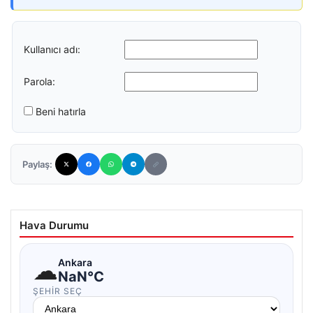
Kullanıcı adı:
Parola:
Beni hatırla
Paylaş:
Hava Durumu
☁
Ankara
NaN°C
ŞEHIR SEÇ