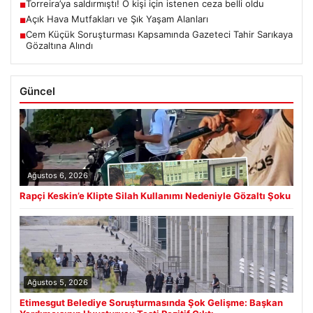
Torreira’ya saldırmıştı! O kişi için istenen ceza belli oldu
■
Açık Hava Mutfakları ve Şık Yaşam Alanları
■
Cem Küçük Soruşturması Kapsamında Gazeteci Tahir Sarıkaya
■
Gözaltına Alındı
Güncel
Ağustos 6, 2026
Rapçi Keskin’e Klipte Silah Kullanımı Nedeniyle Gözaltı Şoku
Ağustos 5, 2026
Etimesgut Belediye Soruşturmasında Şok Gelişme: Başkan