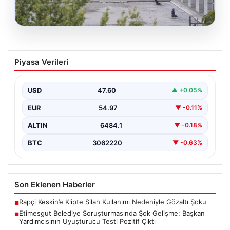
05.08.2026
Etimesgut Belediye Soruşturmasında
Piyasa Verileri
Şok Gelişme: Başkan Yardımcısının
Uyuşturucu Testi Pozitif Çıktı
USD
47.60
▲ +0.05%
Etimesgut Belediyesi’nde yürütülen kapsamlı
soruşturma, yeni ve çarpıcı iddialarla gündeme geldi.
EUR
54.97
▼ -0.11%
Belediye Başkan Yardımcısı…
ALTIN
6484.1
▼ -0.18%
BTC
3062220
▼ -0.63%
Son Eklenen Haberler
Rapçi Keskin’e Klipte Silah Kullanımı Nedeniyle Gözaltı Şoku
■
Etimesgut Belediye Soruşturmasında Şok Gelişme: Başkan
■
Yardımcısının Uyuşturucu Testi Pozitif Çıktı