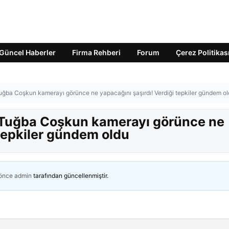
Güncel Haberler
Firma Rehberi
Forum
Çerez Politikas
 Tuğba Coşkun kamerayı görünce ne yapacağını şaşırdı! Verdiği tepkiler gündem o
şi Tuğba Coşkun kamerayı görünce ne
 tepkiler gündem oldu
 önce
admin
tarafından güncellenmiştir.