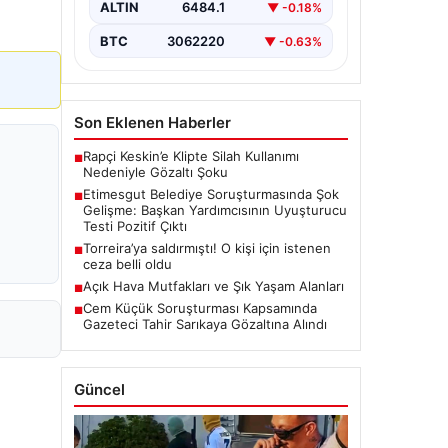
kapsamlı soruşturma, yeni ve çarpıcı
ALTIN
6484.1
▼ -0.18%
iddialarla gündeme geldi. Belediye
Başkan Yardımcısı…
BTC
3062220
▼ -0.63%
Son Eklenen Haberler
Rapçi Keskin’e Klipte Silah Kullanımı
■
Nedeniyle Gözaltı Şoku
Etimesgut Belediye Soruşturmasında Şok
■
Gelişme: Başkan Yardımcısının Uyuşturucu
Testi Pozitif Çıktı
Torreira’ya saldırmıştı! O kişi için istenen
■
ceza belli oldu
Açık Hava Mutfakları ve Şık Yaşam Alanları
■
Cem Küçük Soruşturması Kapsamında
■
Gazeteci Tahir Sarıkaya Gözaltına Alındı
Güncel