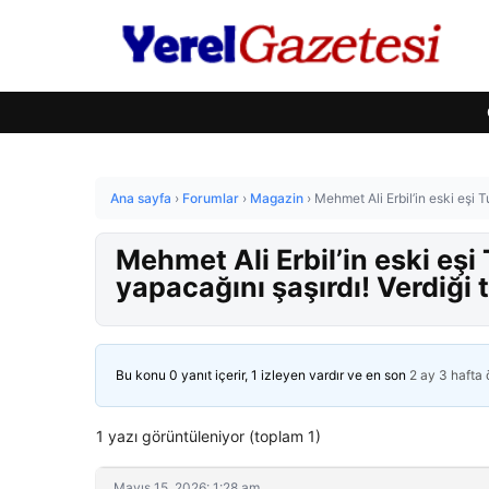
Ana sayfa
›
Forumlar
›
Magazin
›
Mehmet Ali Erbil’in eski eşi
Mehmet Ali Erbil’in eski e
yapacağını şaşırdı! Verdiği
Bu konu 0 yanıt içerir, 1 izleyen vardır ve en son
2 ay 3 hafta
1 yazı görüntüleniyor (toplam 1)
Mayıs 15, 2026: 1:28 am