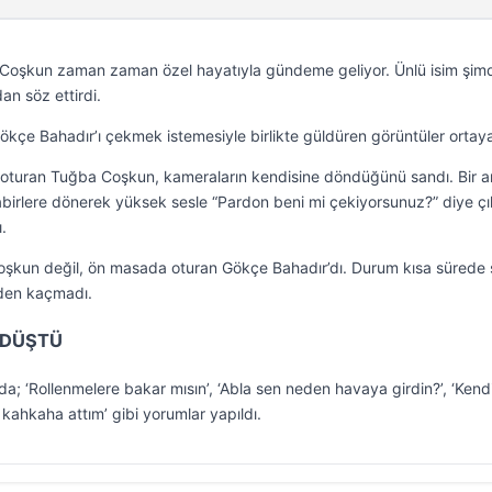
ba Coşkun zaman zaman özel hayatıyla gündeme geliyor. Ünlü isim şim
an söz ettirdi.
kçe Bahadır’ı çekmek istemesiyle birlikte güldüren görüntüler ortaya 
 oturan Tuğba Coşkun, kameraların kendisine döndüğünü sandı. Bir 
birlere dönerek yüksek sesle “Pardon beni mi çekiyorsunuz?” diye çık
.
oşkun değil, ön masada oturan Gökçe Bahadır’dı. Durum kısa sürede 
nden kaçmadı.
 DÜŞTÜ
; ‘Rollenmelere bakar mısın’, ‘Abla sen neden havaya girdin?’, ‘Kendi
 kahkaha attım’ gibi yorumlar yapıldı.