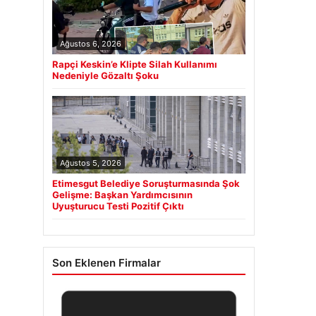
Ağustos 6, 2026
Rapçi Keskin’e Klipte Silah Kullanımı
Nedeniyle Gözaltı Şoku
Ağustos 5, 2026
Etimesgut Belediye Soruşturmasında Şok
Gelişme: Başkan Yardımcısının
Uyuşturucu Testi Pozitif Çıktı
Son Eklenen Firmalar