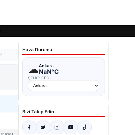
ı
Hava Durumu
ldu
☁
Ankara
NaN°C
ŞEHIR SEÇ
Bizi Takip Edin
#15201