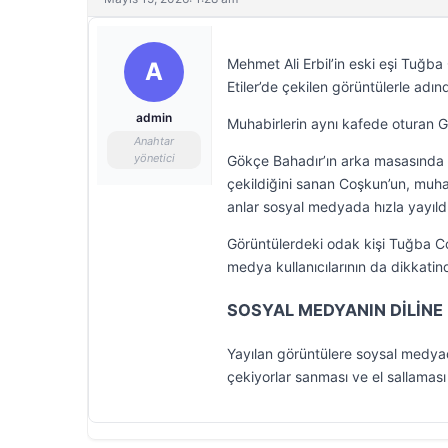
Mehmet Ali Erbil’in eski eşi Tuğ
A
Etiler’de çekilen görüntülerle adınd
admin
Muhabirlerin aynı kafede oturan Gö
Anahtar
yönetici
Gökçe Bahadır’ın arka masasında
çekildiğini sanan Coşkun’un, muha
anlar sosyal medyada hızla yayıldı
Görüntülerdeki odak kişi Tuğba C
medya kullanıcılarının da dikkati
SOSYAL MEDYANIN DİLİNE
Yayılan görüntülere soysal medyada
çekiyorlar sanması ve el sallaması