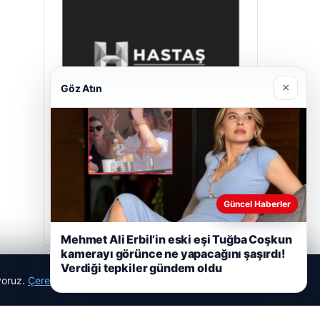
×
Göz Atın
Hastaş Beton
Mayıs 26, 2026
Güncel Haberler
Mehmet Ali Erbil’in eski eşi Tuğba Coşkun
kamerayı görünce ne yapacağını şaşırdı!
Verdiği tepkiler gündem oldu
ıyoruz.
Çerez Politikamız
Reddet
Kabul Et