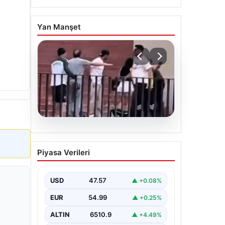
Yan Manşet
05.08.2026
Torreira’ya saldırmıştı! O
Piyasa Verileri
kişi için istenen ceza belli
oldu
USD
47.57
▲ +0.08%
EUR
54.99
▲ +0.25%
ALTIN
6510.9
▲ +4.49%