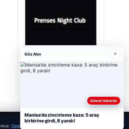
×
Göz Atın
Prenses Night Club
Nisan 29, 2026
Güncel Haberler
Manisa’da zincirleme kaza: 5 araç
birbirine girdi, 8 yaralı!
ıyoruz.
Çerez Politikamız
Reddet
Kabul Et