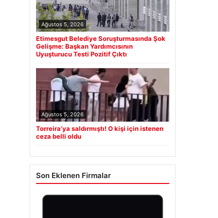
Ağustos 5, 2026
Etimesgut Belediye Soruşturmasında Şok
Gelişme: Başkan Yardımcısının
Uyuşturucu Testi Pozitif Çıktı
Ağustos 5, 2026
Torreira’ya saldırmıştı! O kişi için istenen
ceza belli oldu
Son Eklenen Firmalar