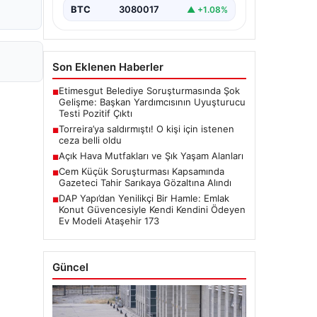
BTC
3080017
▲ +1.08%
Son Eklenen Haberler
Etimesgut Belediye Soruşturmasında Şok
■
Gelişme: Başkan Yardımcısının Uyuşturucu
Testi Pozitif Çıktı
Torreira’ya saldırmıştı! O kişi için istenen
■
ceza belli oldu
Açık Hava Mutfakları ve Şık Yaşam Alanları
■
Cem Küçük Soruşturması Kapsamında
■
Gazeteci Tahir Sarıkaya Gözaltına Alındı
DAP Yapı’dan Yenilikçi Bir Hamle: Emlak
■
Konut Güvencesiyle Kendi Kendini Ödeyen
Ev Modeli Ataşehir 173
Güncel