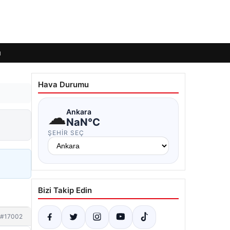
ı
Hava Durumu
☁
Ankara
NaN°C
ŞEHIR SEÇ
Bizi Takip Edin
#17002