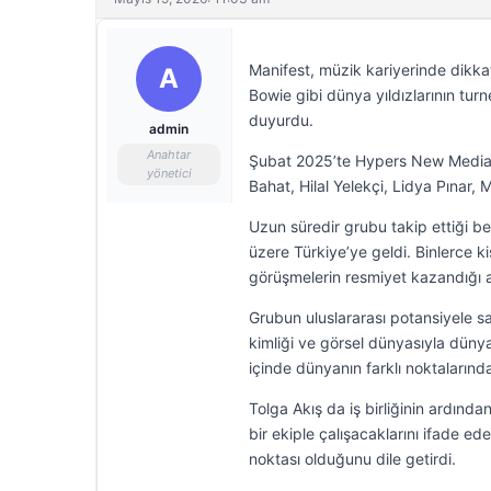
Manifest, müzik kariyerinde dikka
A
Bowie gibi dünya yıldızlarının turn
duyurdu.
admin
Anahtar
Şubat 2025’te Hypers New Media t
yönetici
Bahat, Hilal Yelekçi, Lidya Pınar
Uzun süredir grubu takip ettiği be
üzere Türkiye’ye geldi. Binlerce k
görüşmelerin resmiyet kazandığı a
Grubun uluslararası potansiyele s
kimliği ve görsel dünyasıyla dünya
içinde dünyanın farklı noktalarınd
Tolga Akış da iş birliğinin ardında
bir ekiple çalışacaklarını ifade e
noktası olduğunu dile getirdi.