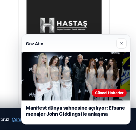
×
Göz Atın
Hastaş Beton
Mayıs 26, 2026
Güncel Haberler
Manifest dünya sahnesine açılıyor: Efsane
menajer John Giddings ile anlaşma
ıyoruz.
Çerez Politikamız
Reddet
Kabul Et