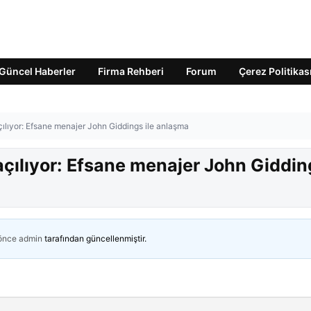
Güncel Haberler
Firma Rehberi
Forum
Çerez Politikas
ılıyor: Efsane menajer John Giddings ile anlaşma
çılıyor: Efsane menajer John Giddin
 önce
admin
tarafından güncellenmiştir.