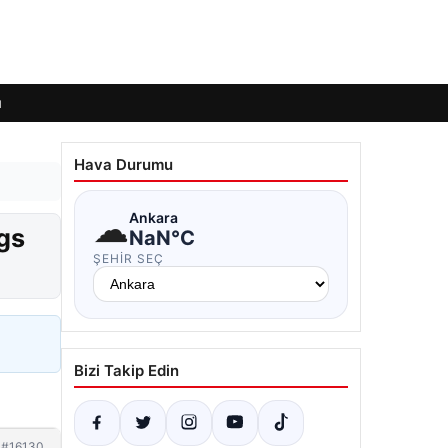
ı
Hava Durumu
☁
Ankara
gs
NaN°C
ŞEHIR SEÇ
Bizi Takip Edin
#16130