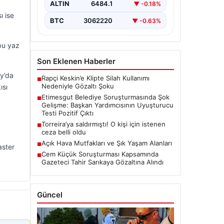
kapsamlı soruşturma, yeni ve çarpıcı
ALTIN
6484.1
▼ -0.18%
iddialarla gündeme geldi. Belediye
ı ise
Başkan Yardımcısı…
BTC
3062220
▼ -0.63%
bu yaz
Son Eklenen Haberler
fy’da
Rapçi Keskin’e Klipte Silah Kullanımı
■
Nedeniyle Gözaltı Şoku
ısı
Etimesgut Belediye Soruşturmasında Şok
■
Gelişme: Başkan Yardımcısının Uyuşturucu
Testi Pozitif Çıktı
Torreira’ya saldırmıştı! O kişi için istenen
■
ceza belli oldu
Açık Hava Mutfakları ve Şık Yaşam Alanları
■
aster
Cem Küçük Soruşturması Kapsamında
■
Gazeteci Tahir Sarıkaya Gözaltına Alındı
Güncel