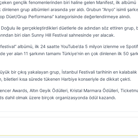
çeken gençlik fenomenlerinden biri haline gelen Manifest, ilk albümü
k dinlenen grup albümleri arasında yer aldı. Grubun “Arıyo” isimli şarkıs
Pop Düet/Grup Performansı” kategorisinde değerlendirmeye alındı.
ğulu ile gerçekleştirdikleri düetlerle de adından söz ettiren grup, 
rından biri olan Sunny Hill Festival sahnesinde yer alacak.
estival” albümü, ilk 24 saatte YouTube’da 5 milyon izlenme ve Spoti
e yer alan 11 şarkının tamamı Türkiye’nin en çok dinlenen ilk 50 şark
büyük bir çıkış yakalayan grup, İstanbul Festivali tarihinin en kalabalık
, biletleri kısa sürede tükenen Harbiye konseriyle de dikkat çekti.
encer Awards, Altın Geyik Ödülleri, Kristal Marmara Ödülleri, Ticketm
s dahil olmak üzere birçok organizasyonda ödül kazandı.