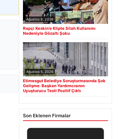
Ağustos 6, 2026
Rapçi Keskin’e Klipte Silah Kullanımı
Nedeniyle Gözaltı Şoku
Ağustos 5, 2026
Etimesgut Belediye Soruşturmasında Şok
Gelişme: Başkan Yardımcısının
Uyuşturucu Testi Pozitif Çıktı
Son Eklenen Firmalar