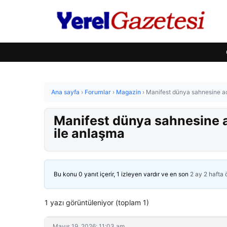
Ana sayfa
›
Forumlar
›
Magazin
›
Manifest dünya sahnesine aç
Manifest dünya sahnesine a
ile anlaşma
Bu konu 0 yanıt içerir, 1 izleyen vardır ve en son
2 ay 2 hafta
1 yazı görüntüleniyor (toplam 1)
Mayıs 19, 2026: 11:03 am