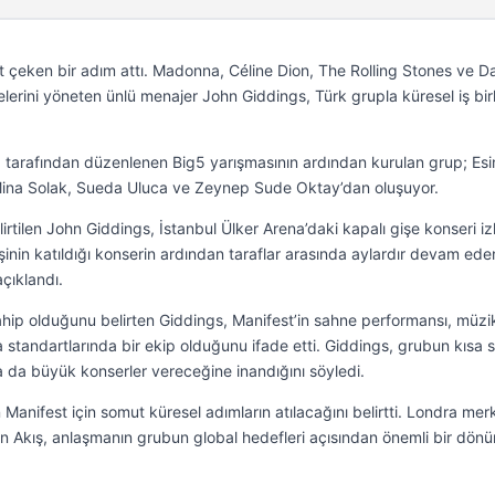
t çeken bir adım attı. Madonna, Céline Dion, The Rolling Stones ve D
elerini yöneten ünlü menajer John Giddings, Türk grupla küresel iş birl
arafından düzenlenen Big5 yarışmasının ardından kurulan grup; Esi
, Mina Solak, Sueda Uluca ve Zeynep Sude Oktay’dan oluşuyor.
lirtilen John Giddings, İstanbul Ülker Arena’daki kapalı gişe konseri i
işinin katıldığı konserin ardından taraflar arasında aylardır devam ede
çıklandı.
ahip olduğunu belirten Giddings, Manifest’in sahne performansı, müzi
 standartlarında bir ekip olduğunu ifade etti. Giddings, grubun kısa 
a da büyük konserler vereceğine inandığını söyledi.
n Manifest için somut küresel adımların atılacağını belirtti. Londra mer
den Akış, anlaşmanın grubun global hedefleri açısından önemli bir dön