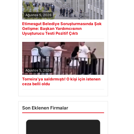
Ağustos 5, 2026
Etimesgut Belediye Soruşturmasında Şok
Gelişme: Başkan Yardımcısının
Uyuşturucu Testi Pozitif Çıktı
Ağustos 5, 2026
Torreira’ya saldırmıştı! O kişi için istenen
ceza belli oldu
Son Eklenen Firmalar