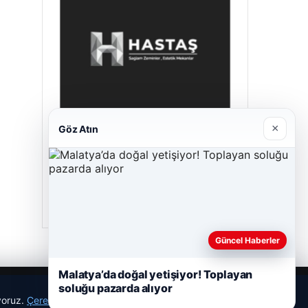
×
Göz Atın
Prenses Night Club
Nisan 29, 2026
Güncel Haberler
Malatya’da doğal yetişiyor! Toplayan
soluğu pazarda alıyor
ıyoruz.
Çerez Politikamız
Reddet
Kabul Et