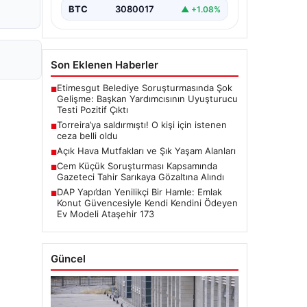
BTC
3080017
▲ +1.08%
Son Eklenen Haberler
Etimesgut Belediye Soruşturmasında Şok
■
Gelişme: Başkan Yardımcısının Uyuşturucu
Testi Pozitif Çıktı
Torreira’ya saldırmıştı! O kişi için istenen
■
ceza belli oldu
Açık Hava Mutfakları ve Şık Yaşam Alanları
■
Cem Küçük Soruşturması Kapsamında
■
Gazeteci Tahir Sarıkaya Gözaltına Alındı
DAP Yapı’dan Yenilikçi Bir Hamle: Emlak
■
Konut Güvencesiyle Kendi Kendini Ödeyen
Ev Modeli Ataşehir 173
Güncel