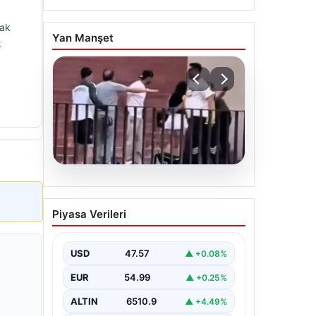
rak
Yan Manşet
k
05.08.2026
Torreira’ya saldırmıştı! O
Piyasa Verileri
kişi için istenen ceza belli
oldu
USD
47.57
▲ +0.08%
EUR
54.99
▲ +0.25%
ALTIN
6510.9
▲ +4.49%