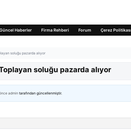
Güncel Haberler
Firma Rehberi
Forum
Çerez Politikas
playan soluğu pazarda alıyor
 Toplayan soluğu pazarda alıyor
 önce
admin
tarafından güncellenmiştir.