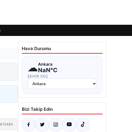
ı
Hava Durumu
☁
Ankara
NaN°C
ŞEHIR SEÇ
Bizi Takip Edin
#15484