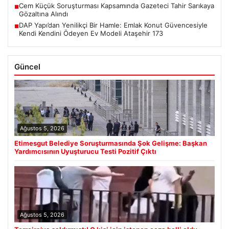
Cem Küçük Soruşturması Kapsamında Gazeteci Tahir Sarıkaya
■
Gözaltına Alındı
DAP Yapı’dan Yenilikçi Bir Hamle: Emlak Konut Güvencesiyle
■
Kendi Kendini Ödeyen Ev Modeli Ataşehir 173
Güncel
Ağustos 5, 2026
Etimesgut Belediye Soruşturmasında Şok Gelişme: Başkan
Yardımcısının Uyuşturucu Testi Pozitif Çıktı
Ağustos 5, 2026