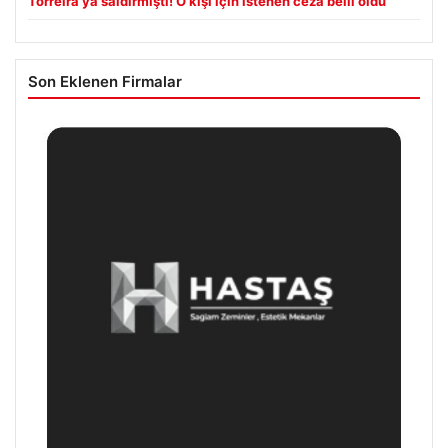
Torreira’ya saldırmıştı! O kişi için istenen ceza belli oldu
Son Eklenen Firmalar