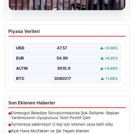
05.08.2026
Torreira’ya saldırmıştı! O kişi için
Piyasa Verileri
istenen ceza belli oldu
USD
47.57
▲ +0.08%
EUR
54.99
▲ +0.25%
ALTIN
6510.9
▲ +4.49%
BTC
3080017
▲ +1.08%
Son Eklenen Haberler
Etimesgut Belediye Soruşturmasında Şok Gelişme: Başkan
■
Yardımcısının Uyuşturucu Testi Pozitif Çıktı
Torreira’ya saldırmıştı! O kişi için istenen ceza belli oldu
■
Açık Hava Mutfakları ve Şık Yaşam Alanları
■