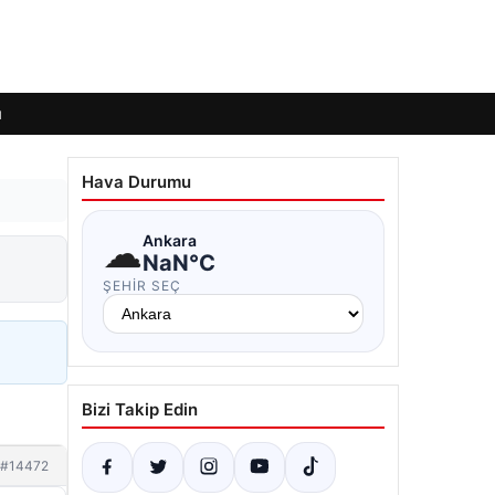
ı
Hava Durumu
☁
Ankara
NaN°C
ŞEHIR SEÇ
Bizi Takip Edin
#14472