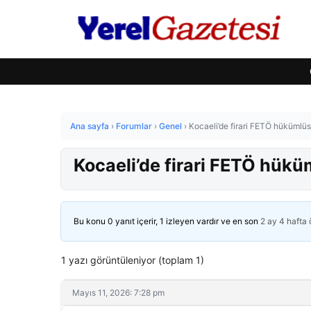
Ana sayfa
›
Forumlar
›
Genel
›
Kocaeli’de firari FETÖ hükümlü
Kocaeli’de firari FETÖ hük
Bu konu 0 yanıt içerir, 1 izleyen vardır ve en son
2 ay 4 hafta
1 yazı görüntüleniyor (toplam 1)
Mayıs 11, 2026: 7:28 pm