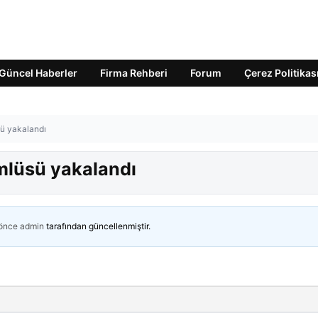
Güncel Haberler
Firma Rehberi
Forum
Çerez Politikas
sü yakalandı
ümlüsü yakalandı
 önce
admin
tarafından güncellenmiştir.