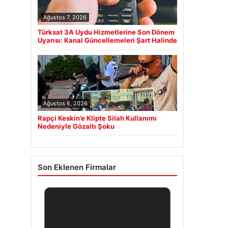
Ağustos 7, 2026
Türksat 3A Uydu Hizmetlerine Son Dönem
Uyarısı: Kanal Güncellemeleri Şart Halinde
Ağustos 6, 2026
Rapçi Keskin’e Klipte Silah Kullanımı
Nedeniyle Gözaltı Şoku
Son Eklenen Firmalar