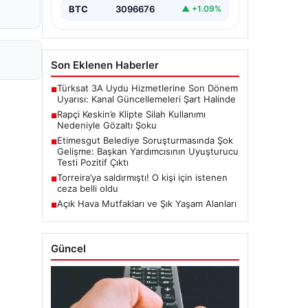
BTC
3096676
▲ +1.09%
Son Eklenen Haberler
Türksat 3A Uydu Hizmetlerine Son Dönem
■
Uyarısı: Kanal Güncellemeleri Şart Halinde
Rapçi Keskin’e Klipte Silah Kullanımı
■
Nedeniyle Gözaltı Şoku
Etimesgut Belediye Soruşturmasında Şok
■
Gelişme: Başkan Yardımcısının Uyuşturucu
Testi Pozitif Çıktı
Torreira’ya saldırmıştı! O kişi için istenen
■
ceza belli oldu
Açık Hava Mutfakları ve Şık Yaşam Alanları
■
Güncel