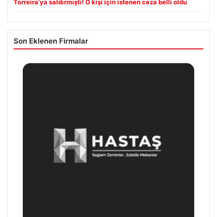
Torreira’ya saldırmıştı! O kişi için istenen ceza belli oldu
Son Eklenen Firmalar