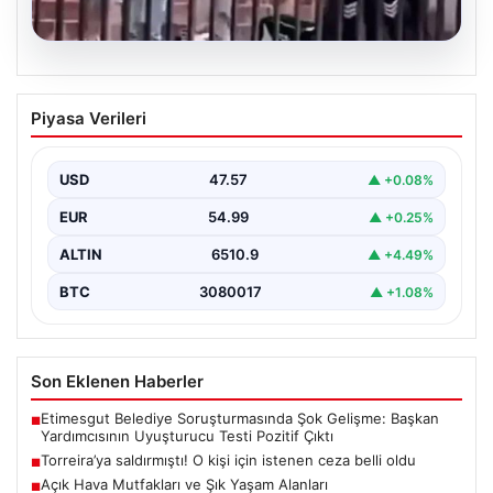
05.08.2026
Torreira’ya saldırmıştı! O kişi için
Piyasa Verileri
istenen ceza belli oldu
USD
47.57
▲ +0.08%
EUR
54.99
▲ +0.25%
ALTIN
6510.9
▲ +4.49%
BTC
3080017
▲ +1.08%
Son Eklenen Haberler
Etimesgut Belediye Soruşturmasında Şok Gelişme: Başkan
■
Yardımcısının Uyuşturucu Testi Pozitif Çıktı
Torreira’ya saldırmıştı! O kişi için istenen ceza belli oldu
■
Açık Hava Mutfakları ve Şık Yaşam Alanları
■