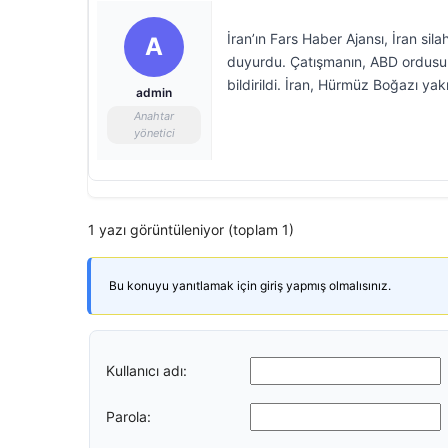
İran’ın Fars Haber Ajansı, İran sil
A
duyurdu. Çatışmanın, ABD ordusunu
bildirildi. İran, Hürmüz Boğazı yak
admin
Anahtar
yönetici
1 yazı görüntüleniyor (toplam 1)
Bu konuyu yanıtlamak için giriş yapmış olmalısınız.
Kullanıcı adı:
Parola: