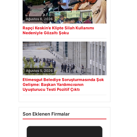
Ağustos 6, 2026
Rapçi Keskin’e Klipte Silah Kullanımı
Nedeniyle Gözaltı Şoku
Ağustos 5, 2026
Etimesgut Belediye Soruşturmasında Şok
Gelişme: Başkan Yardımcısının
Uyuşturucu Testi Pozitif Çıktı
Son Eklenen Firmalar