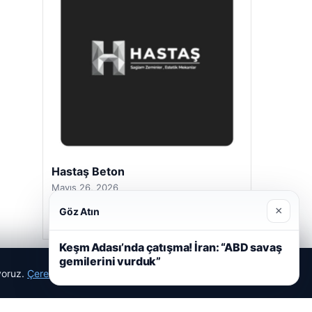
Hastaş Beton
Mayıs 26, 2026
×
Göz Atın
Keşm Adası’nda çatışma! İran: “ABD savaş
gemilerini vurduk”
ıyoruz.
Çerez Politikamız
Reddet
Kabul Et