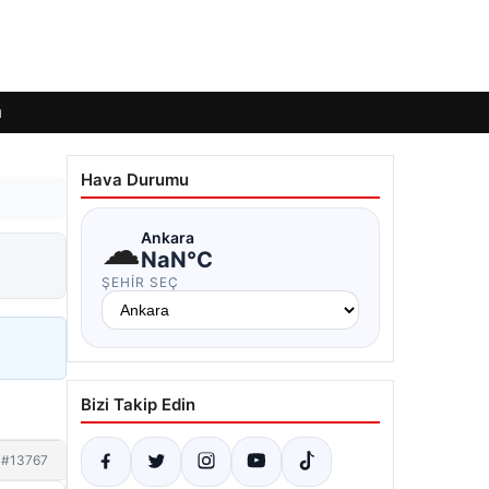
ı
Hava Durumu
☁
Ankara
NaN°C
ŞEHIR SEÇ
Bizi Takip Edin
#13767