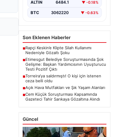
kapsamlı soruşturma, yeni ve çarpıcı
ALTIN
6484.1
▼ -0.18%
iddialarla gündeme geldi. Belediye
Başkan Yardımcısı…
BTC
3062220
▼ -0.63%
Son Eklenen Haberler
Rapçi Keskin’e Klipte Silah Kullanımı
■
Nedeniyle Gözaltı Şoku
Etimesgut Belediye Soruşturmasında Şok
■
Gelişme: Başkan Yardımcısının Uyuşturucu
Testi Pozitif Çıktı
Torreira’ya saldırmıştı! O kişi için istenen
■
ceza belli oldu
Açık Hava Mutfakları ve Şık Yaşam Alanları
■
Cem Küçük Soruşturması Kapsamında
■
Gazeteci Tahir Sarıkaya Gözaltına Alındı
Güncel