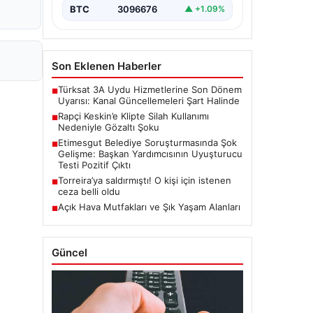
BTC
3096676
▲ +1.09%
Son Eklenen Haberler
Türksat 3A Uydu Hizmetlerine Son Dönem
■
Uyarısı: Kanal Güncellemeleri Şart Halinde
Rapçi Keskin’e Klipte Silah Kullanımı
■
Nedeniyle Gözaltı Şoku
Etimesgut Belediye Soruşturmasında Şok
■
Gelişme: Başkan Yardımcısının Uyuşturucu
Testi Pozitif Çıktı
Torreira’ya saldırmıştı! O kişi için istenen
■
ceza belli oldu
Açık Hava Mutfakları ve Şık Yaşam Alanları
■
Güncel