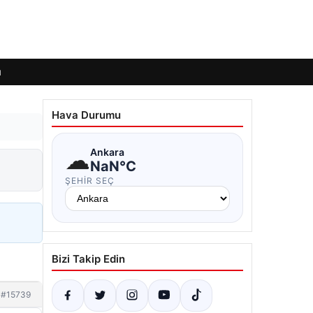
ı
Hava Durumu
☁
Ankara
NaN°C
ŞEHIR SEÇ
Bizi Takip Edin
#15739