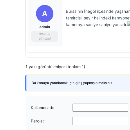
Bursa’nın İnegöl ilçesinde yaşanan
A
tamircisi, seyir halindeki kamyon
kameraya saniye saniye yansıdı.
admin
Anahtar
yönetici
1 yazı görüntüleniyor (toplam 1)
Bu konuyu yanıtlamak için giriş yapmış olmalısınız.
Kullanıcı adı:
Parola: