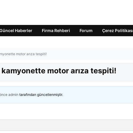
Güncel Haberler
Firma Rehberi
Forum
Çerez Politikas
myonette motor arıza tespiti!
i kamyonette motor arıza tespiti!
 önce
admin
tarafından güncellenmiştir.