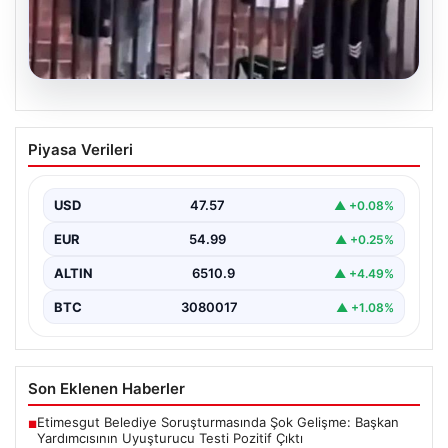
05.08.2026
Torreira’ya saldırmıştı! O kişi için
Piyasa Verileri
istenen ceza belli oldu
USD
47.57
▲ +0.08%
EUR
54.99
▲ +0.25%
ALTIN
6510.9
▲ +4.49%
BTC
3080017
▲ +1.08%
Son Eklenen Haberler
Etimesgut Belediye Soruşturmasında Şok Gelişme: Başkan
■
Yardımcısının Uyuşturucu Testi Pozitif Çıktı