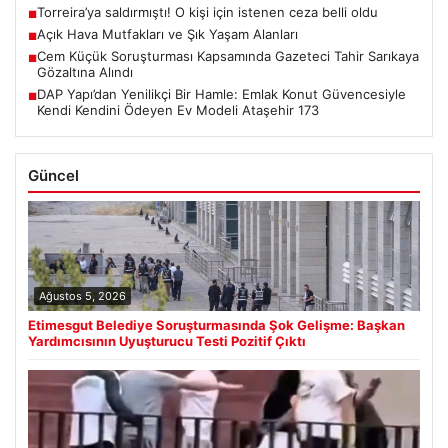
Torreira’ya saldırmıştı! O kişi için istenen ceza belli oldu
■
Açık Hava Mutfakları ve Şık Yaşam Alanları
■
Cem Küçük Soruşturması Kapsamında Gazeteci Tahir Sarıkaya
■
Gözaltına Alındı
DAP Yapı’dan Yenilikçi Bir Hamle: Emlak Konut Güvencesiyle
■
Kendi Kendini Ödeyen Ev Modeli Ataşehir 173
Güncel
Ağustos 5, 2026
Etimesgut Belediye Soruşturmasında Şok Gelişme: Başkan
Yardımcısının Uyuşturucu Testi Pozitif Çıktı