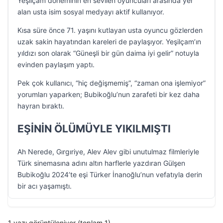
Yeşilçam döneminin en sevilen oyuncuları arasında yer
alan usta isim sosyal medyayı aktif kullanıyor.
Kısa süre önce 71. yaşını kutlayan usta oyuncu gözlerden
uzak sakin hayatından kareleri de paylaşıyor. Yeşilçam’ın
yıldızı son olarak “Güneşli bir gün daima iyi gelir” notuyla
evinden paylaşım yaptı.
Pek çok kullanıcı, “hiç değişmemiş”, “zaman ona işlemiyor”
yorumları yaparken; Bubikoğlu’nun zarafeti bir kez daha
hayran bıraktı.
EŞİNİN ÖLÜMÜYLE YIKILMIŞTI
Ah Nerede, Gırgıriye, Alev Alev gibi unutulmaz filmleriyle
Türk sinemasına adını altın harflerle yazdıran Gülşen
Bubikoğlu 2024’te eşi Türker İnanoğlu’nun vefatıyla derin
bir acı yaşamıştı.
1 yazı görüntüleniyor (toplam 1)