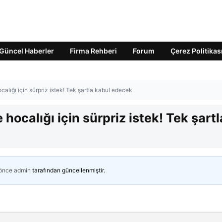
Güncel Haberler
Firma Rehberi
Forum
Çerez Politikas
alığı için sürpriz istek! Tek şartla kabul edecek
ocalığı için sürpriz istek! Tek şartl
 önce
admin
tarafından güncellenmiştir.