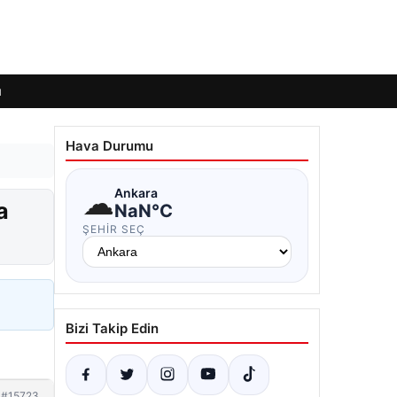
ı
Hava Durumu
☁
Ankara
a
NaN°C
ŞEHIR SEÇ
Bizi Takip Edin
#15723