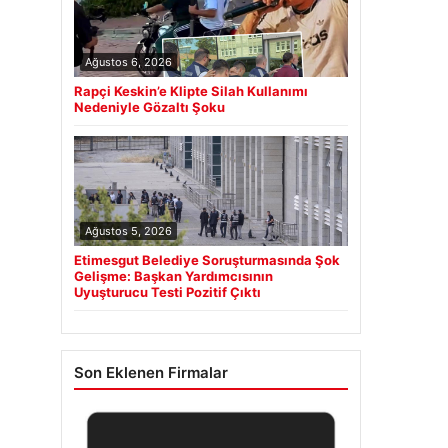
Ağustos 6, 2026
Rapçi Keskin’e Klipte Silah Kullanımı
Nedeniyle Gözaltı Şoku
Ağustos 5, 2026
Etimesgut Belediye Soruşturmasında Şok
Gelişme: Başkan Yardımcısının
Uyuşturucu Testi Pozitif Çıktı
Son Eklenen Firmalar