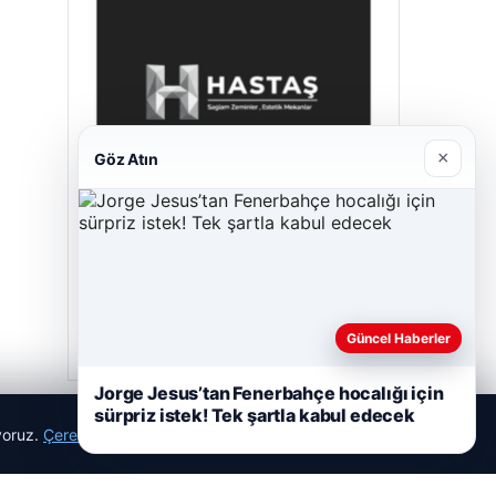
×
Göz Atın
Prenses Night Club
Nisan 29, 2026
Güncel Haberler
Jorge Jesus’tan Fenerbahçe hocalığı için
sürpriz istek! Tek şartla kabul edecek
ıyoruz.
Çerez Politikamız
Reddet
Kabul Et