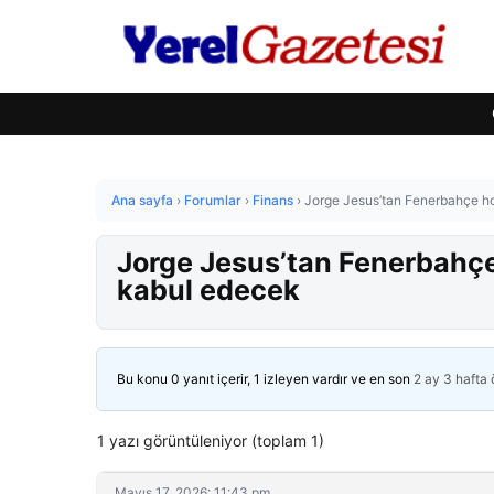
Ana sayfa
›
Forumlar
›
Finans
›
Jorge Jesus’tan Fenerbahçe hoc
Jorge Jesus’tan Fenerbahçe h
kabul edecek
Bu konu 0 yanıt içerir, 1 izleyen vardır ve en son
2 ay 3 hafta
1 yazı görüntüleniyor (toplam 1)
Mayıs 17, 2026: 11:43 pm