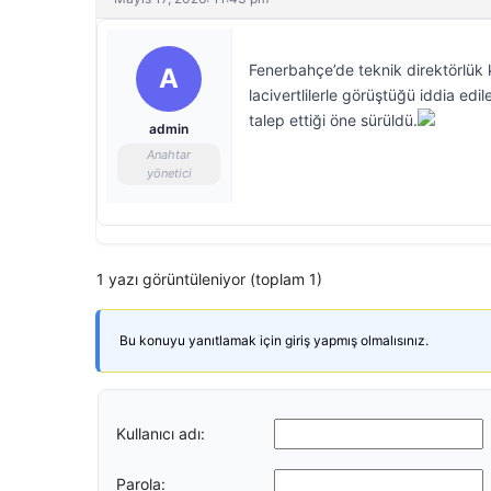
Fenerbahçe’de teknik direktörlük 
A
lacivertlilerle görüştüğü iddia ed
talep ettiği öne sürüldü.
admin
Anahtar
yönetici
1 yazı görüntüleniyor (toplam 1)
Bu konuyu yanıtlamak için giriş yapmış olmalısınız.
Kullanıcı adı:
Parola: