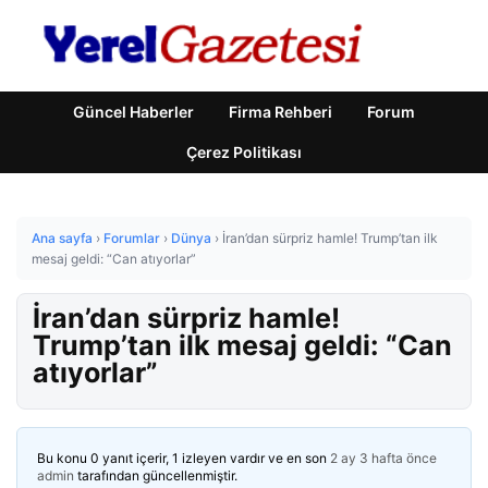
Güncel Haberler
Firma Rehberi
Forum
Çerez Politikası
Ana sayfa
›
Forumlar
›
Dünya
›
İran’dan sürpriz hamle! Trump’tan ilk
mesaj geldi: “Can atıyorlar”
İran’dan sürpriz hamle!
Trump’tan ilk mesaj geldi: “Can
atıyorlar”
Bu konu 0 yanıt içerir, 1 izleyen vardır ve en son
2 ay 3 hafta önce
admin
tarafından güncellenmiştir.