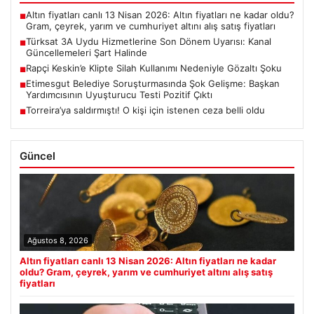
Altın fiyatları canlı 13 Nisan 2026: Altın fiyatları ne kadar oldu?
■
Gram, çeyrek, yarım ve cumhuriyet altını alış satış fiyatları
Türksat 3A Uydu Hizmetlerine Son Dönem Uyarısı: Kanal
■
Güncellemeleri Şart Halinde
Rapçi Keskin’e Klipte Silah Kullanımı Nedeniyle Gözaltı Şoku
■
Etimesgut Belediye Soruşturmasında Şok Gelişme: Başkan
■
Yardımcısının Uyuşturucu Testi Pozitif Çıktı
Torreira’ya saldırmıştı! O kişi için istenen ceza belli oldu
■
Güncel
Ağustos 8, 2026
Altın fiyatları canlı 13 Nisan 2026: Altın fiyatları ne kadar
oldu? Gram, çeyrek, yarım ve cumhuriyet altını alış satış
fiyatları