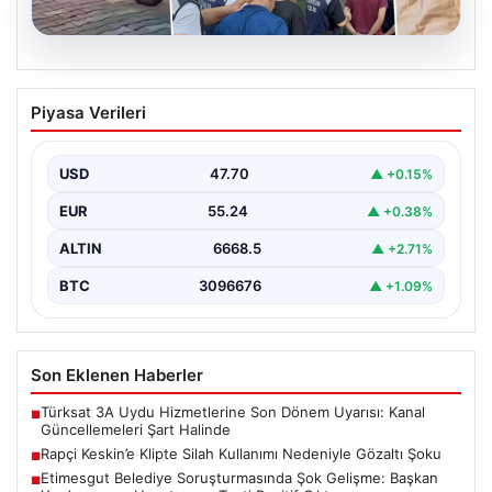
06.08.2026
Rapçi Keskin’e Klipte Silah Kullanımı
Piyasa Verileri
Nedeniyle Gözaltı Şoku
Sosyal medyada geniş çapta tanınan rapçi Yüşa Keskin,
gerçekleştirdiği klip çekimi sırasında silah kullanımı…
USD
47.70
▲ +0.15%
EUR
55.24
▲ +0.38%
ALTIN
6668.5
▲ +2.71%
BTC
3096676
▲ +1.09%
Son Eklenen Haberler
Türksat 3A Uydu Hizmetlerine Son Dönem Uyarısı: Kanal
■
Güncellemeleri Şart Halinde
Rapçi Keskin’e Klipte Silah Kullanımı Nedeniyle Gözaltı Şoku
■
Etimesgut Belediye Soruşturmasında Şok Gelişme: Başkan
■