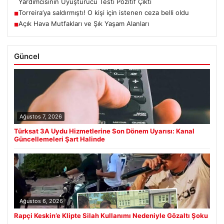
Yardımcısının Uyuşturucu Testi Pozitif Çıktı
Torreira’ya saldırmıştı! O kişi için istenen ceza belli oldu
■
Açık Hava Mutfakları ve Şık Yaşam Alanları
■
Güncel
Ağustos 7, 2026
Türksat 3A Uydu Hizmetlerine Son Dönem Uyarısı: Kanal
Güncellemeleri Şart Halinde
Ağustos 6, 2026
Rapçi Keskin’e Klipte Silah Kullanımı Nedeniyle Gözaltı Şoku