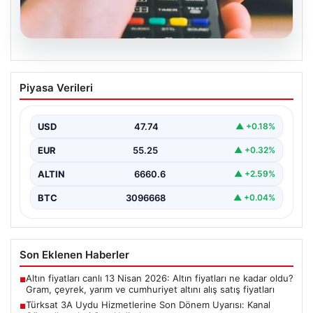
07.08.2026
Türksat 3A Uydu Hizmetlerine Son
Piyasa Verileri
Dönem Uyarısı: Kanal Güncellemeleri
Şart Halinde
USD
47.74
▲ +0.18%
Türksat 3A uydusu, uzun yıllar boyunca Türkiye'nin
televizyon ve iletişim altyapısında önemli bir rol…
EUR
55.25
▲ +0.32%
ALTIN
6660.6
▲ +2.59%
BTC
3096668
▲ +0.04%
Son Eklenen Haberler
Altın fiyatları canlı 13 Nisan 2026: Altın fiyatları ne kadar oldu?
■
Gram, çeyrek, yarım ve cumhuriyet altını alış satış fiyatları
Türksat 3A Uydu Hizmetlerine Son Dönem Uyarısı: Kanal
■