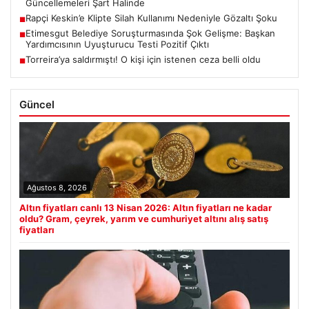
Güncellemeleri Şart Halinde
Rapçi Keskin’e Klipte Silah Kullanımı Nedeniyle Gözaltı Şoku
■
Etimesgut Belediye Soruşturmasında Şok Gelişme: Başkan
■
Yardımcısının Uyuşturucu Testi Pozitif Çıktı
Torreira’ya saldırmıştı! O kişi için istenen ceza belli oldu
■
Güncel
Ağustos 8, 2026
Altın fiyatları canlı 13 Nisan 2026: Altın fiyatları ne kadar
oldu? Gram, çeyrek, yarım ve cumhuriyet altını alış satış
fiyatları